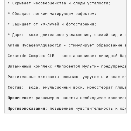
* Скрывает несовершенства и следы усталости;

* Обладает легким матирующим эффектом;

* Защищает от УФ-лучей и фотостарения;

* Дарит  коже длительное увлажнение, свежий вид и здо
Актив Hydagen®Aquaporin - стимулирует образование акв
Ceramide Complex CLR - восстанавливает липидный барье
Витаминный комплекс «Липосентол Мульти» предупреждает
Растительные экстракты повышают упругость и эластично
Состав:
  вода, эмульсионный воск, моностеорат глицер
Применение:
 равномерно нанести необходимое количество
Противопоказания:
 повышенная чувствительность к одно