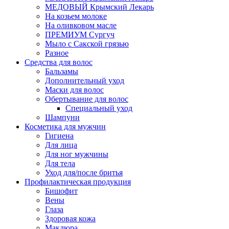
МЕДОВЫЙ Крымский Лекарь
На козьем молоке
На оливковом масле
ПРЕМИУМ Сургуч
Мыло с Сакской грязью
Разное
Средства для волос
Бальзамы
Дополнительный уход
Маски для волос
Обертывание для волос
Специальный уход
Шампуни
Косметика для мужчин
Гигиена
Для лица
Для ног мужчины
Для тела
Уход для/после бритья
Профилактическая продукция
Бишофит
Вены
Глаза
Здоровая кожа
Маклюра