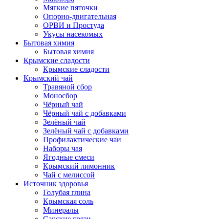
Мягкие пяточки
Опорно-двигательная
ОРВИ и Простуда
Укусы насекомых
Бытовая химия
Бытовая химия
Крымские сладости
Крымские сладости
Крымский чай
Травяной сбор
Моносбор
Чёрный чай
Чёрный чай с добавками
Зелёный чай
Зелёный чай с добавками
Профилактические чаи
Наборы чая
Ягодные смеси
Крымский лимонник
Чай с мелиссой
Источник здоровья
Голубая глина
Крымская соль
Минералы
Сакские грязи