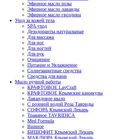
Эфирное масло розы
Эфирное масло лаванды
Эфирное масло гвоздики
Уход за кожей тела
SPA уход
Дезодоранты натуральные
Для массажа
Для ног
Для ногтей
Для рук
Очищение
Питание и Увлажнение
Солнезащитные средства
Средства для ванн
Мыло ручной работы
КРАФТОВОЕ LavCraft
КРАФТОВОЕ Крымские каникулы
Лавандовое мыло
С розовой водой Роза Тавриды
СОФОРА Крымский Лекарь
Травяное TAVRIDICA
Med Formula
Винное
БИШОФИТ Крымский Лекарь
МАКЛЮРА Крымский Лекарь