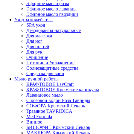
Эфирное масло розы
Эфирное масло лаванды
Эфирное масло гвоздики
Уход за кожей тела
SPA уход
Дезодоранты натуральные
Для массажа
Для ног
Для ногтей
Для рук
Очищение
Питание и Увлажнение
Солнезащитные средства
Средства для ванн
Мыло ручной работы
КРАФТОВОЕ LavCraft
КРАФТОВОЕ Крымские каникулы
Лавандовое мыло
С розовой водой Роза Тавриды
СОФОРА Крымский Лекарь
Травяное TAVRIDICA
Med Formula
Винное
БИШОФИТ Крымский Лекарь
МАКЛЮРА Крымский Лекарь