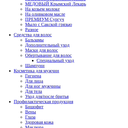
МЕДОВЫЙ Крымский Лекарь
На козьем молоке
На оливковом масле
ПРЕМИУМ Сургуч
Мыло с Сакской грязью
Разное
Средства для волос
Бальзамы
Дополнительный уход
Маски для волос
Обертывание для волос
Специальный уход
Шампуни
Косметика для мужчин
Гигиена
Для лица
Для ног мужчины
Для тела
Уход для/после бритья
Профилактическая продукция
Бишофит
Вены
Глаза
Здоровая кожа
Маклюра