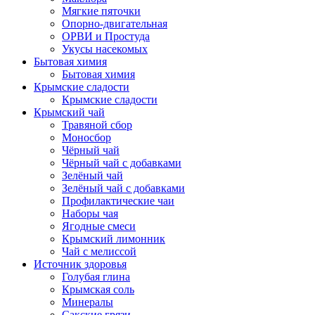
Мягкие пяточки
Опорно-двигательная
ОРВИ и Простуда
Укусы насекомых
Бытовая химия
Бытовая химия
Крымские сладости
Крымские сладости
Крымский чай
Травяной сбор
Моносбор
Чёрный чай
Чёрный чай с добавками
Зелёный чай
Зелёный чай с добавками
Профилактические чаи
Наборы чая
Ягодные смеси
Крымский лимонник
Чай с мелиссой
Источник здоровья
Голубая глина
Крымская соль
Минералы
Сакские грязи