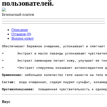
пользователей.
Безопасный платеж
Описание
Отзывов (0)
Вопрос-ответ
Обеспечивает бережное очищение, успокаивает и смягчает 
•	Экстракт и масло лаванды успокаивают чувствительную кожу, снимают раздражение и напряжение, способствуют регенерации клеток и дарят ощущение внутренней гармонии. 

•	Экстракт ламинарии питает кожу, улучшает ее тонус и эластичность, способствует обновлению клеток, поддерживает здоровый баланс кожи. 

•	•Экстракт спирулины оказывает антиоксидантное действие, способствует смягчению кожи и разглаживанию ее микрорельефа. Д-пантенол способствует восстановлению кожи, предотвращает обезвоживание, оставляет ощущение мягкости. 

Применение:
 небольшое количество геля нанести на тело м
Состав: 
 вода очищенная, содиум лаурил сульфат, кокамид
Противопоказания: 
Вкус