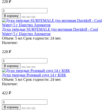
228 ₽
В корзину
Духи твёрдые SURFEMALE (по мотивам Davidoff - Cool
Water) 5 г Царство Ароматов
Объем:
5 мл
Срок годности:
24 мес
Наличие:
228 ₽
В корзину
Духи твердые Розовый соул 14 г КНК
Объем:
5 мл
Срок годности:
24 мес
Наличие:
422 ₽
В корзину