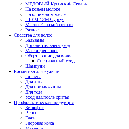
МЕДОВЫЙ Крымский Лекарь
На козьем молоке
На оливковом масле
ПРЕМИУМ Сургуч
Мыло с Сакской грязью
Разное
Средства для волос
Бальзамы
Дополнительный уход
Маски для волос
Обертывание для волос
Специальный уход
Шампуни
Косметика для мужчин
Гигиена
Для лица
Для ног мужчины
Для тела
Уход для/после бритья
Профилактическая продукция
Бишофит
Вены
Глаза
Здоровая кожа
Маклюра