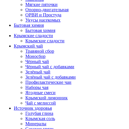
Мягкие пяточки
Опорно-двигательная
ОРВИ и Простуда
Укусы насекомых
Бытовая химия
Бытовая химия
Крымские сладости
Крымские сладости
Крымский чай
Травяной сбор
Моносбор
Чёрный чай
Чёрный чай с добавками
Зелёный чай
Зелёный чай с добавками
Профилактические чаи
Наборы чая
Ягодные смеси
Крымский лимонник
Чай с мелиссой
Источник здоровья
Голубая глина
Крымская соль
Минералы
Сакские грязи