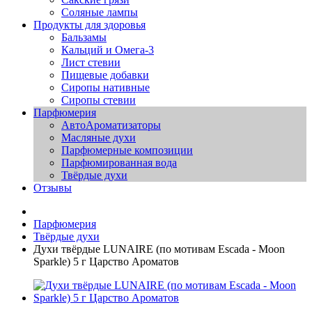
Соляные лампы
Продукты для здоровья
Бальзамы
Кальций и Омега-3
Лист стевии
Пищевые добавки
Сиропы нативные
Сиропы стевии
Парфюмерия
АвтоАроматизаторы
Масляные духи
Парфюмерные композиции
Парфюмированная вода
Твёрдые духи
Отзывы
Парфюмерия
Твёрдые духи
Духи твёрдые LUNAIRE (по мотивам Escada - Moon
Sparkle) 5 г Царство Ароматов