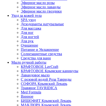
Эфирное масло розы
Эфирное масло лаванды
Эфирное масло гвоздики
Уход за кожей тела
SPA уход
Дезодоранты натуральные
Для массажа
Для ног
Для ногтей
Для рук
Очищение
Питание и Увлажнение
Солнезащитные средства
Средства для ванн
Мыло ручной работы
КРАФТОВОЕ LavCraft
КРАФТОВОЕ Крымские каникулы
Лавандовое мыло
С розовой водой Роза Тавриды
СОФОРА Крымский Лекарь
Травяное TAVRIDICA
Med Formula
Винное
БИШОФИТ Крымский Лекарь
МАКЛЮРА Крымский Лекарь