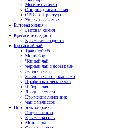
Мягкие пяточки
Опорно-двигательная
ОРВИ и Простуда
Укусы насекомых
Бытовая химия
Бытовая химия
Крымские сладости
Крымские сладости
Крымский чай
Травяной сбор
Моносбор
Чёрный чай
Чёрный чай с добавками
Зелёный чай
Зелёный чай с добавками
Профилактические чаи
Наборы чая
Ягодные смеси
Крымский лимонник
Чай с мелиссой
Источник здоровья
Голубая глина
Крымская соль
Минералы
Сакские грязи