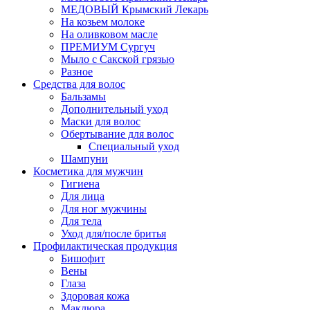
МЕДОВЫЙ Крымский Лекарь
На козьем молоке
На оливковом масле
ПРЕМИУМ Сургуч
Мыло с Сакской грязью
Разное
Средства для волос
Бальзамы
Дополнительный уход
Маски для волос
Обертывание для волос
Специальный уход
Шампуни
Косметика для мужчин
Гигиена
Для лица
Для ног мужчины
Для тела
Уход для/после бритья
Профилактическая продукция
Бишофит
Вены
Глаза
Здоровая кожа
Маклюра