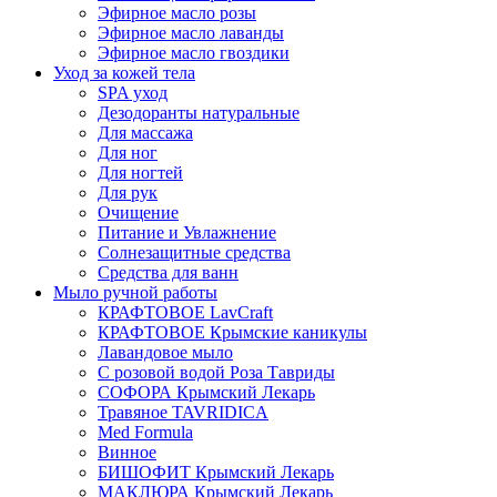
Эфирное масло розы
Эфирное масло лаванды
Эфирное масло гвоздики
Уход за кожей тела
SPA уход
Дезодоранты натуральные
Для массажа
Для ног
Для ногтей
Для рук
Очищение
Питание и Увлажнение
Солнезащитные средства
Средства для ванн
Мыло ручной работы
КРАФТОВОЕ LavCraft
КРАФТОВОЕ Крымские каникулы
Лавандовое мыло
С розовой водой Роза Тавриды
СОФОРА Крымский Лекарь
Травяное TAVRIDICA
Med Formula
Винное
БИШОФИТ Крымский Лекарь
МАКЛЮРА Крымский Лекарь