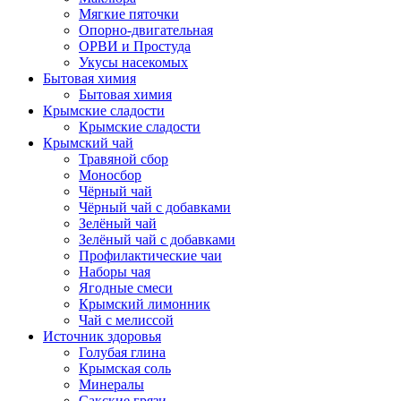
Мягкие пяточки
Опорно-двигательная
ОРВИ и Простуда
Укусы насекомых
Бытовая химия
Бытовая химия
Крымские сладости
Крымские сладости
Крымский чай
Травяной сбор
Моносбор
Чёрный чай
Чёрный чай с добавками
Зелёный чай
Зелёный чай с добавками
Профилактические чаи
Наборы чая
Ягодные смеси
Крымский лимонник
Чай с мелиссой
Источник здоровья
Голубая глина
Крымская соль
Минералы
Сакские грязи