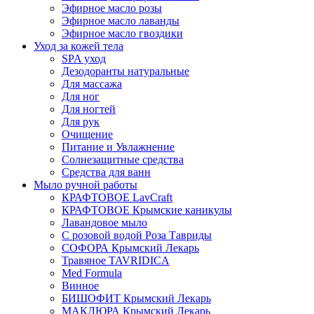
Эфирное масло розы
Эфирное масло лаванды
Эфирное масло гвоздики
Уход за кожей тела
SPA уход
Дезодоранты натуральные
Для массажа
Для ног
Для ногтей
Для рук
Очищение
Питание и Увлажнение
Солнезащитные средства
Средства для ванн
Мыло ручной работы
КРАФТОВОЕ LavCraft
КРАФТОВОЕ Крымские каникулы
Лавандовое мыло
С розовой водой Роза Тавриды
СОФОРА Крымский Лекарь
Травяное TAVRIDICA
Med Formula
Винное
БИШОФИТ Крымский Лекарь
МАКЛЮРА Крымский Лекарь