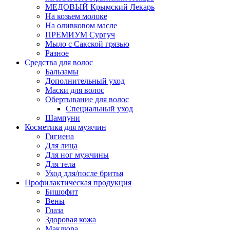
МЕДОВЫЙ Крымский Лекарь
На козьем молоке
На оливковом масле
ПРЕМИУМ Сургуч
Мыло с Сакской грязью
Разное
Средства для волос
Бальзамы
Дополнительный уход
Маски для волос
Обертывание для волос
Специальный уход
Шампуни
Косметика для мужчин
Гигиена
Для лица
Для ног мужчины
Для тела
Уход для/после бритья
Профилактическая продукция
Бишофит
Вены
Глаза
Здоровая кожа
Маклюра