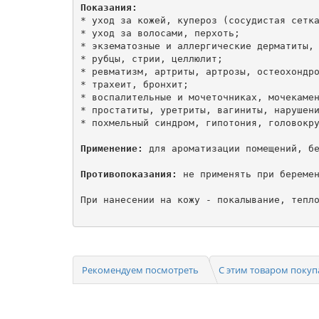
Показания:
* уход за кожей, купероз (сосудистая сетка
* уход за волосами, перхоть;

* экзематозные и аллергические дерматиты, 
* рубцы, стрии, целлюлит;

* ревматизм, артриты, артрозы, остеохондро
* трахеит, бронхит;

* воспалительные и мочеточниках, мочекамен
* простатиты, уретриты, вагиниты, нарушени
* похмельный синдром, гипотония, головокру
Применение:
 для ароматизации помещений, бе
Противопоказания:
 не применять при беремен
При нанесении на кожу - покалывание, тепло
Рекомендуем посмотреть
С этим товаром поку