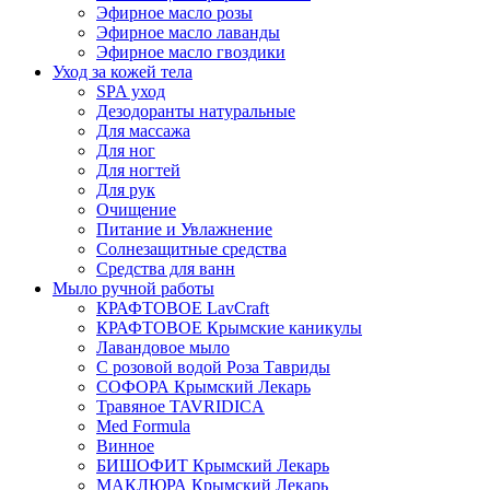
Эфирное масло розы
Эфирное масло лаванды
Эфирное масло гвоздики
Уход за кожей тела
SPA уход
Дезодоранты натуральные
Для массажа
Для ног
Для ногтей
Для рук
Очищение
Питание и Увлажнение
Солнезащитные средства
Средства для ванн
Мыло ручной работы
КРАФТОВОЕ LavCraft
КРАФТОВОЕ Крымские каникулы
Лавандовое мыло
С розовой водой Роза Тавриды
СОФОРА Крымский Лекарь
Травяное TAVRIDICA
Med Formula
Винное
БИШОФИТ Крымский Лекарь
МАКЛЮРА Крымский Лекарь