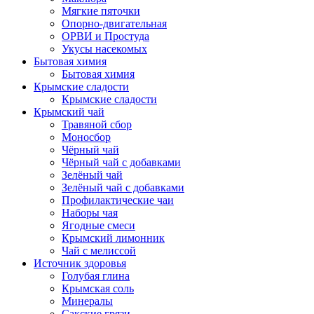
Мягкие пяточки
Опорно-двигательная
ОРВИ и Простуда
Укусы насекомых
Бытовая химия
Бытовая химия
Крымские сладости
Крымские сладости
Крымский чай
Травяной сбор
Моносбор
Чёрный чай
Чёрный чай с добавками
Зелёный чай
Зелёный чай с добавками
Профилактические чаи
Наборы чая
Ягодные смеси
Крымский лимонник
Чай с мелиссой
Источник здоровья
Голубая глина
Крымская соль
Минералы
Сакские грязи