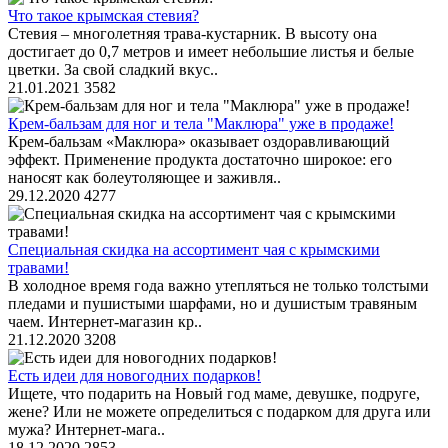
Что такое крымская стевия?
Стевия – многолетняя трава-кустарник. В высоту она
достигает до 0,7 метров и имеет небольшие листья и белые
цветки. За свой сладкий вкус..
21.01.2021
3582
Крем-бальзам для ног и тела "Маклюра" уже в продаже!
Крем-бальзам «Маклюра» оказывает оздоравливающий
эффект. Применение продукта достаточно широкое: его
наносят как болеутоляющее и заживля..
29.12.2020
4277
Специальная скидка на ассортимент чая с крымскими
травами!
В холодное время года важно утепляться не только толстыми
пледами и пушистыми шарфами, но и душистым травяным
чаем. Интернет-магазин кр..
21.12.2020
3208
Есть идеи для новогодних подарков!
Ищете, что подарить на Новый год маме, девушке, подруге,
жене? Или не можете определиться с подарком для друга или
мужа? Интернет-мага..
18.12.2020
2853