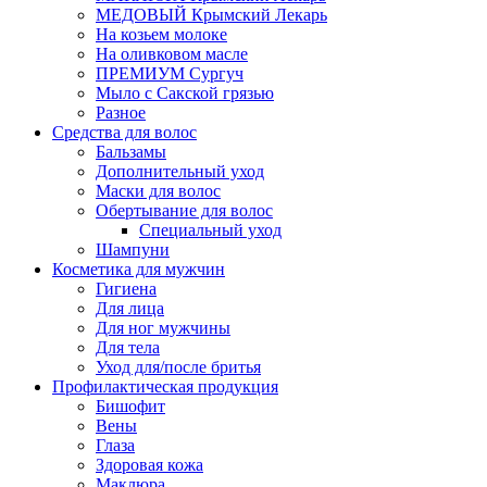
МЕДОВЫЙ Крымский Лекарь
На козьем молоке
На оливковом масле
ПРЕМИУМ Сургуч
Мыло с Сакской грязью
Разное
Средства для волос
Бальзамы
Дополнительный уход
Маски для волос
Обертывание для волос
Специальный уход
Шампуни
Косметика для мужчин
Гигиена
Для лица
Для ног мужчины
Для тела
Уход для/после бритья
Профилактическая продукция
Бишофит
Вены
Глаза
Здоровая кожа
Маклюра