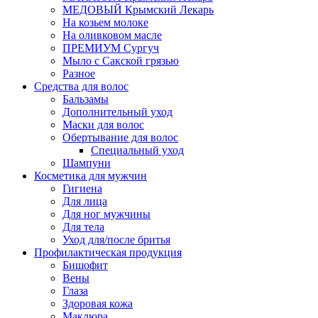
МЕДОВЫЙ Крымский Лекарь
На козьем молоке
На оливковом масле
ПРЕМИУМ Сургуч
Мыло с Сакской грязью
Разное
Средства для волос
Бальзамы
Дополнительный уход
Маски для волос
Обертывание для волос
Специальный уход
Шампуни
Косметика для мужчин
Гигиена
Для лица
Для ног мужчины
Для тела
Уход для/после бритья
Профилактическая продукция
Бишофит
Вены
Глаза
Здоровая кожа
Маклюра