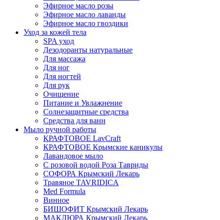
Эфирное масло розы
Эфирное масло лаванды
Эфирное масло гвоздики
Уход за кожей тела
SPA уход
Дезодоранты натуральные
Для массажа
Для ног
Для ногтей
Для рук
Очищение
Питание и Увлажнение
Солнезащитные средства
Средства для ванн
Мыло ручной работы
КРАФТОВОЕ LavCraft
КРАФТОВОЕ Крымские каникулы
Лавандовое мыло
С розовой водой Роза Тавриды
СОФОРА Крымский Лекарь
Травяное TAVRIDICA
Med Formula
Винное
БИШОФИТ Крымский Лекарь
МАКЛЮРА Крымский Лекарь