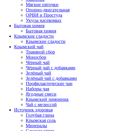
Мягкие пяточки
Опорно-двигательная
ОРВИ и Простуда
Укусы насекомых
Бытовая химия
Бытовая химия
Крымские сладости
Крымские сладости
Крымский чай
Травяной сбор
Моносбор
Чёрный чай
Чёрный чай с добавками
Зелёный чай
Зелёный чай с добавками
Профилактические чаи
Наборы чая
Ягодные смеси
Крымский лимонник
Чай с мелиссой
Источник здоровья
Голубая глина
Крымская соль
Минералы
Сакские грязи