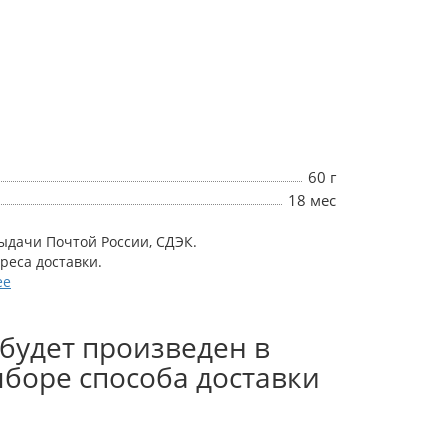
60 г
18 мес
выдачи Почтой России, СДЭК.
дреса доставки.
ее
будет произведен в
боре способа доставки