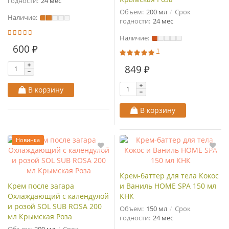
годности:
24 мес
Объем:
200 мл
Срок
Наличие:
годности:
24 мес
Наличие:
600 ₽
1
849 ₽
В корзину
В корзину
Новинка
Крем-баттер для тела Кокос
Крем после загара
и Ваниль HOME SPA 150 мл
Охлаждающий с календулой
КНК
и розой SOL SUB ROSA 200
Объем:
150 мл
Срок
мл Крымская Роза
годности:
24 мес