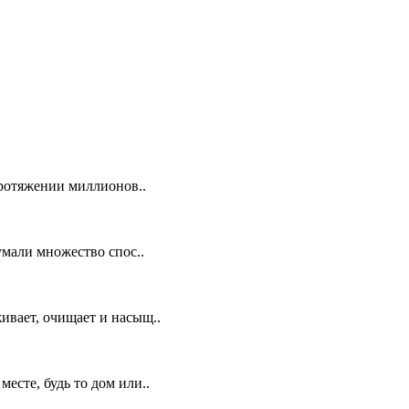
протяжении миллионов..
умали множество спос..
ивает, очищает и насыщ..
есте, будь то дом или..