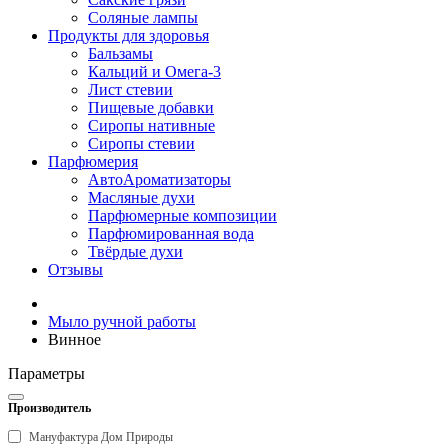
Соляные лампы
Продукты для здоровья
Бальзамы
Кальций и Омега-3
Лист стевии
Пищевые добавки
Сиропы нативные
Сиропы стевии
Парфюмерия
АвтоАроматизаторы
Масляные духи
Парфюмерные композиции
Парфюмированная вода
Твёрдые духи
Отзывы
Мыло ручной работы
Винное
Параметры
Производитель
Мануфактура Дом Природы