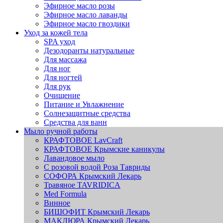
Эфирное масло розы
Эфирное масло лаванды
Эфирное масло гвоздики
Уход за кожей тела
SPA уход
Дезодоранты натуральные
Для массажа
Для ног
Для ногтей
Для рук
Очищение
Питание и Увлажнение
Солнезащитные средства
Средства для ванн
Мыло ручной работы
КРАФТОВОЕ LavCraft
КРАФТОВОЕ Крымские каникулы
Лавандовое мыло
С розовой водой Роза Тавриды
СОФОРА Крымский Лекарь
Травяное TAVRIDICA
Med Formula
Винное
БИШОФИТ Крымский Лекарь
МАКЛЮРА Крымский Лекарь