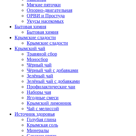
Мягкие пяточки
Опорно-двигательная
ОРВИ и Простуда
Укусы насекомых
Бытовая химия
Бытовая химия
Крымские сладости
Крымские сладости
Крымский чай
Травяной сбор
Моносбор
Чёрный чай
Чёрный чай с добавками
Зелёный чай
Зелёный чай с добавками
Профилактические чаи
Наборы чая
Ягодные смеси
Крымский лимонник
Чай с мелиссой
Источник здоровья
Голубая глина
Крымская соль
Минералы
Сакские грязи