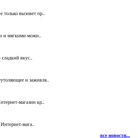
е только вызовет пр..
и и мягкими можн..
 сладкий вкус..
утоляющее и заживля..
нтернет-магазин кр..
 Интернет-мага..
все новости...