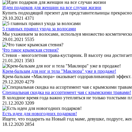
Идеи подарков для женщин на все случаи жизни
Купить подходящий презент для представительницы прекрасного 
29.10.2021
4371
5 главных правил ухода за волосами
Мы ухаживаем за волосами, используя множество косметически
29.01.2021
5535
Что такое крымская стевия?
Стевия – многолетняя трава-кустарник. В высоту она достигает 
21.01.2021
3583
Крем-бальзам для ног и тела "Маклюра" уже в продаже!
Крем-бальзам «Маклюра» оказывает оздоравливающий эффект. 
29.12.2020
4279
Специальная скидка на ассортимент чая с крымскими травами!
В холодное время года важно утепляться не только толстыми 
21.12.2020
3209
Есть идеи для новогодних подарков!
Ищете, что подарить на Новый год маме, девушке, подруге, же
18.12.2020
2854