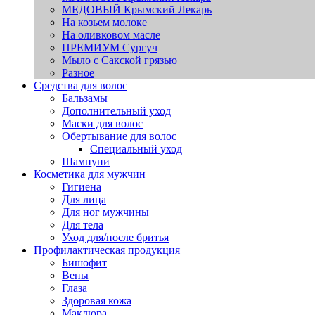
МЕДОВЫЙ Крымский Лекарь
На козьем молоке
На оливковом масле
ПРЕМИУМ Сургуч
Мыло с Сакской грязью
Разное
Средства для волос
Бальзамы
Дополнительный уход
Маски для волос
Обертывание для волос
Специальный уход
Шампуни
Косметика для мужчин
Гигиена
Для лица
Для ног мужчины
Для тела
Уход для/после бритья
Профилактическая продукция
Бишофит
Вены
Глаза
Здоровая кожа
Маклюра