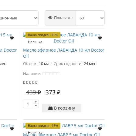
Показать:
Ваша скидка: -15%
Новинка
л Doctor
Масло эфирное ЛАВАНДА 10 мл Doctor
Oil
мес
Объем:
10 мл
Срок годности:
24 мес
Наличие:
439 ₽
373 ₽
В корзину
Ваша скидка: -15%
Новинка
Масло эфирное ЛАВР 5 мл Doctor Oil