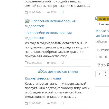
созданное самой природой в недрах
земной коры. На протяжении миллионов..
16.05.2024
2716
Ваша с
Новин
Масло 
13 способов использования
мл Docto
гидролатов
Объем:
Из года в год гидролаты остаются в ТОПе
популярных средств для ухода за лицом и
Наличие
не только. Изобретательные красотки
придумали множество спос..
02.06.2023
3053
355 
Косметическая глина
Косметическая глина — универсальный
продукт. Она подходит любому типу кожи
и обладает массой полезных свойств:
омолаживает, очищает и насыщ..
11.05.2022
5310