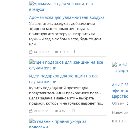
Аромамасла для увлажнителя воздуха
Увлажнитель воздуха с добавлением
эфирных масел помогает создать
приятную атмосферу и настроить на
нужный лад в любом месте, будь то дом
или..
14.03.2022
11902
Идеи подарков для женщин на все
случаи жизни
АНИС З
Купить подходящий презент для
эфирное
представительницы прекрасного пола –
Царство
целая задача. Главное это – выбрать
подарок, который не только вызовет пр..
Объем:
29.10.2021
4368
Наличие