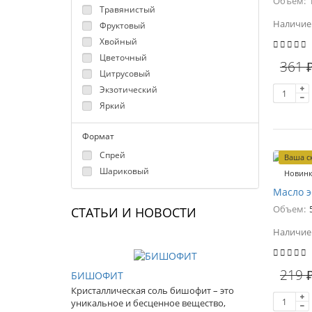
Объем:
Травянистый
Наличие
Фруктовый
Хвойный
Цветочный
361 
Цитрусовый
Экзотический
Яркий
Формат
Спрей
Ваша с
Шариковый
Новин
Масло э
Объем:
СТАТЬИ И НОВОСТИ
Наличие
219 
БИШОФИТ
Кристаллическая соль бишофит – это
уникальное и бесценное вещество,