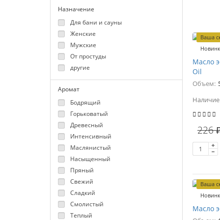
Назначение
Для бани и сауны
Женские
Ваша с
Мужские
Новин
От простуды
Масло 
другие
Oil
Объем:
Аромат
Наличие
Бодрящий
Горьковатый
Древесный
226 
Интенсивный
Маслянистый
Насыщенный
Пряный
Свежий
Ваша с
Сладкий
Новин
Смолистый
Масло э
Теплый