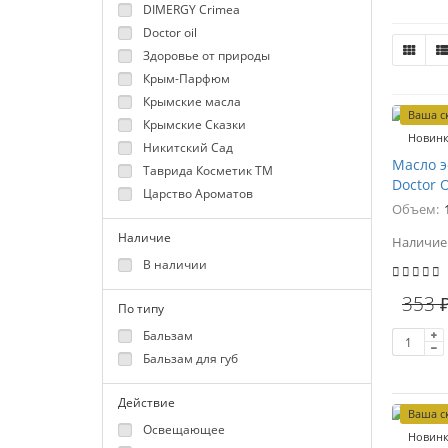
DIMERGY Crimea
Doctor oil
Здоровье от природы
Крым-Парфюм
Крымские масла
Ваша с
Крымские Сказки
Новин
Никитский Сад
Масло 
Таврида Косметик ТМ
Doctor O
Царство Ароматов
Объем:
Наличие
Наличие
В наличии
353 
По типу
Бальзам
Бальзам для губ
Действие
Ваша с
Освещающее
Новин