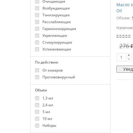
Очищающее
Масло э
Возбуждающее
Oil
Тонизирующее
Объем:
Расслабляющее
Наличие
Гармонизирующее
Укрепляющее
Стимулирующее
276 
Успокаивающее
По действию
Увед
От комаров
Противовирусный
Объём
1,3 мл
2,4 мл
5 мл
10 мл
Наборы