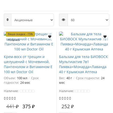
Ваша скидка: -15%
Новинка
Крем-воск от трещин и
Бальзам для тела БИОВОСК
шелушений с Мочевиной,
Мультиактив 7в1
Пантенолом и Витамином Е
Пиявка+Монарда+Лаванда
100 мл Doctor Oil
40 г Крымская Аптека
Объем:
100 мл
Срок
Вес:
40 г
Срок годности:
24
годности:
24 мес
мес
Наличие:
Наличие:
441 ₽
375 ₽
252 ₽