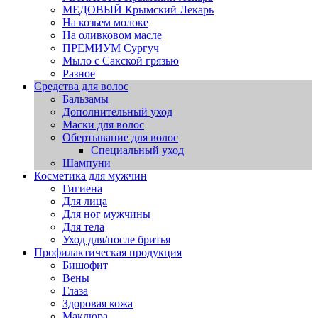
МЕДОВЫЙ Крымский Лекарь
На козьем молоке
На оливковом масле
ПРЕМИУМ Сургуч
Мыло с Сакской грязью
Разное
Средства для волос
Бальзамы
Дополнительный уход
Маски для волос
Обертывание для волос
Специальный уход
Шампуни
Косметика для мужчин
Гигиена
Для лица
Для ног мужчины
Для тела
Уход для/после бритья
Профилактическая продукция
Бишофит
Вены
Глаза
Здоровая кожа
Маклюра