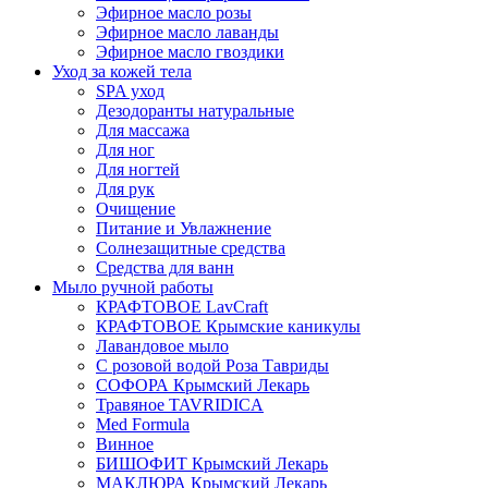
Эфирное масло розы
Эфирное масло лаванды
Эфирное масло гвоздики
Уход за кожей тела
SPA уход
Дезодоранты натуральные
Для массажа
Для ног
Для ногтей
Для рук
Очищение
Питание и Увлажнение
Солнезащитные средства
Средства для ванн
Мыло ручной работы
КРАФТОВОЕ LavCraft
КРАФТОВОЕ Крымские каникулы
Лавандовое мыло
С розовой водой Роза Тавриды
СОФОРА Крымский Лекарь
Травяное TAVRIDICA
Med Formula
Винное
БИШОФИТ Крымский Лекарь
МАКЛЮРА Крымский Лекарь