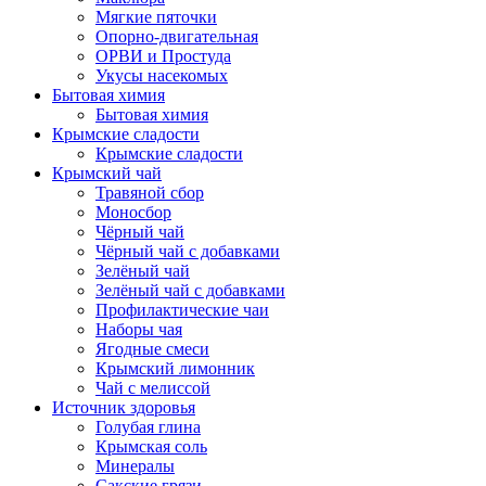
Мягкие пяточки
Опорно-двигательная
ОРВИ и Простуда
Укусы насекомых
Бытовая химия
Бытовая химия
Крымские сладости
Крымские сладости
Крымский чай
Травяной сбор
Моносбор
Чёрный чай
Чёрный чай с добавками
Зелёный чай
Зелёный чай с добавками
Профилактические чаи
Наборы чая
Ягодные смеси
Крымский лимонник
Чай с мелиссой
Источник здоровья
Голубая глина
Крымская соль
Минералы
Сакские грязи