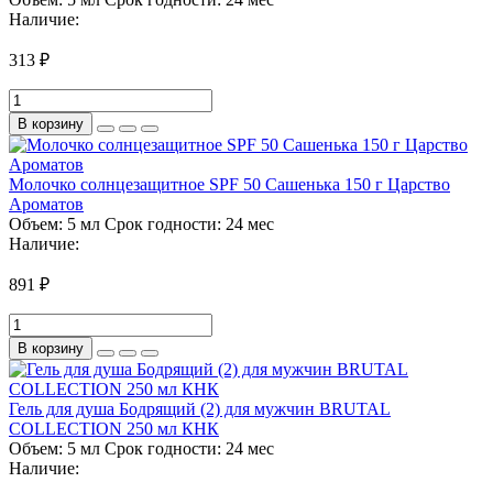
Наличие:
313 ₽
В корзину
Молочко солнцезащитное SPF 50 Сашенька 150 г Царство
Ароматов
Объем:
5 мл
Срок годности:
24 мес
Наличие:
891 ₽
В корзину
Гель для душа Бодрящий (2) для мужчин BRUTAL
COLLECTION 250 мл КНК
Объем:
5 мл
Срок годности:
24 мес
Наличие: