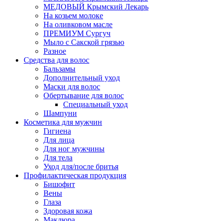
МЕДОВЫЙ Крымский Лекарь
На козьем молоке
На оливковом масле
ПРЕМИУМ Сургуч
Мыло с Сакской грязью
Разное
Средства для волос
Бальзамы
Дополнительный уход
Маски для волос
Обертывание для волос
Специальный уход
Шампуни
Косметика для мужчин
Гигиена
Для лица
Для ног мужчины
Для тела
Уход для/после бритья
Профилактическая продукция
Бишофит
Вены
Глаза
Здоровая кожа
Маклюра