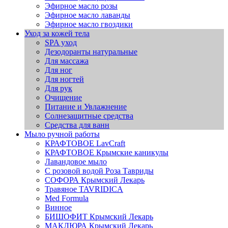
Эфирное масло розы
Эфирное масло лаванды
Эфирное масло гвоздики
Уход за кожей тела
SPA уход
Дезодоранты натуральные
Для массажа
Для ног
Для ногтей
Для рук
Очищение
Питание и Увлажнение
Солнезащитные средства
Средства для ванн
Мыло ручной работы
КРАФТОВОЕ LavCraft
КРАФТОВОЕ Крымские каникулы
Лавандовое мыло
С розовой водой Роза Тавриды
СОФОРА Крымский Лекарь
Травяное TAVRIDICA
Med Formula
Винное
БИШОФИТ Крымский Лекарь
МАКЛЮРА Крымский Лекарь