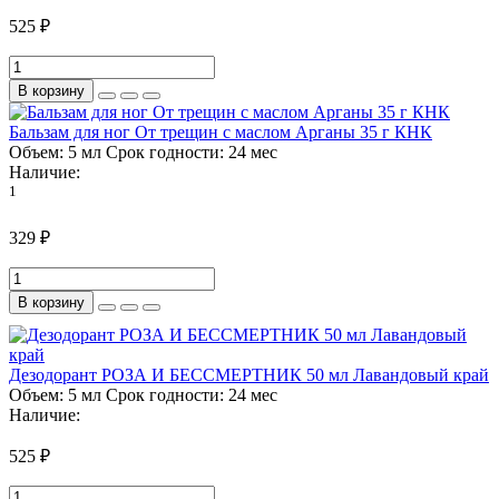
525 ₽
В корзину
Бальзам для ног От трещин с маслом Арганы 35 г КНК
Объем:
5 мл
Срок годности:
24 мес
Наличие:
1
329 ₽
В корзину
Дезодорант РОЗА И БЕССМЕРТНИК 50 мл Лавандовый край
Объем:
5 мл
Срок годности:
24 мес
Наличие:
525 ₽