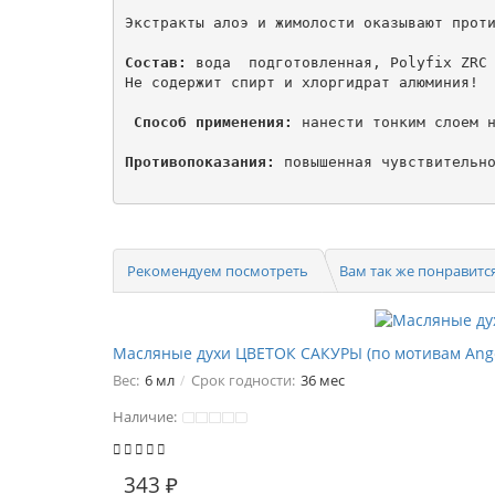
Экстракты алоэ и жимолости оказывают проти
Состав:
 вода  подготовленная, Polyfix ZRC 
Не содержит спирт и хлоргидрат алюминия!

 Способ применения:
 нанести тонким слоем н
Противопоказания:
 повышенная чувствительно
Рекомендуем посмотреть
Вам так же понравитс
Масляные духи ЦВЕТОК САКУРЫ (по мотивам Ange
Вес:
6 мл
Срок годности:
36 мес
Наличие:
343 ₽