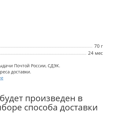
70 г
24 мес
выдачи Почтой России, СДЭК.
дреса доставки.
ее
будет произведен в
боре способа доставки