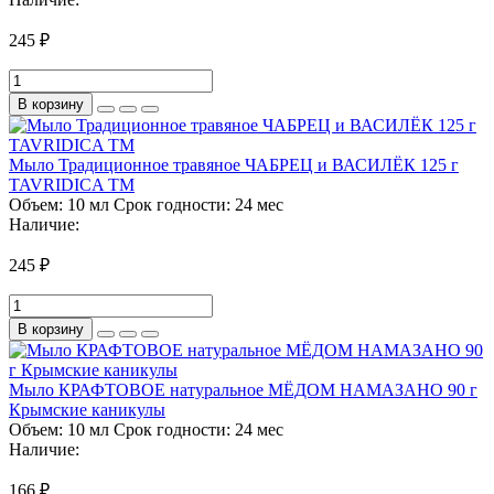
245 ₽
В корзину
Мыло Традиционное травяное ЧАБРЕЦ и ВАСИЛЁК 125 г
TAVRIDICA ТМ
Объем:
10 мл
Срок годности:
24 мес
Наличие:
245 ₽
В корзину
Мыло КРАФТОВОЕ натуральное МЁДОМ НАМАЗАНО 90 г
Крымские каникулы
Объем:
10 мл
Срок годности:
24 мес
Наличие:
166 ₽