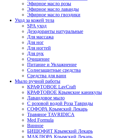
Эфирное масло розы
Эфирное масло лаванды
Эфирное масло гвоздики
Уход за кожей тела
SPA уход
Дезодоранты натуральные
Для массажа
Для ног
Для ногтей
Для рук
Очищение
Питание и Увлажнение
Солнезащитные средства
Средства для ванн
Мыло ручной работы
КРАФТОВОЕ LavCraft
КРАФТОВОЕ Крымские каникулы
Лавандовое мыло
С розовой водой Роза Тавриды
СОФОРА Крымский Лекарь
Травяное TAVRIDICA
Med Formula
Винное
БИШОФИТ Крымский Лекарь
МАКЛЮРА Крымский Лекарь