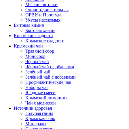
Мягкие пяточки
Опорно-двигательная
ОРВИ и Простуда
Укусы насекомых
Бытовая химия
Бытовая химия
Крымские сладости
Крымские сладости
Крымский чай
Травяной сбор
Моносбор
Чёрный чай
Чёрный чай с добавками
Зелёный чай
Зелёный чай с добавками
Профилактические чаи
Наборы чая
Ягодные смеси
Крымский лимонник
Чай с мелиссой
Источник здоровья
Голубая глина
Крымская соль
Минералы
Сакские грязи