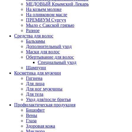
МЕДОВЫЙ Крымский Лекарь
На козьем молоке
На оливковом масле
ПРЕМИУМ Сургуч
Мыло с Сакской грязью
Разное
Средства для волос
Бальзамы
Дополнительный уход
Маски для волос
Обертывание для волос
Специальный уход
Шампуни
Косметика для мужчин
Гигиена
Для лица
Для ног мужчины
Для тела
Уход для/после бритья
Профилактическая продукция
Бишофит
Вены
Глаза
Здоровая кожа
Маклюра