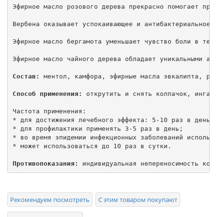
Эфирное масло розового дерева прекрасно помогает при 
Вербена оказывает успокаивающее и антибактериальное д
Эфирное масло бергамота уменьшает чувство боли в теле
Эфирное масло чайного дерева обладает уникальными ант
Состав:
 ментол, камфора, эфирные масла эвкалипта, роз
Способ применения:
 открутить и снять колпачок, ингал
Частота применения:

* для достижения лечебного эффекта: 5-10 раз в день в
* для профилактики применять 3-5 раз в день;

* во время эпидемии инфекционных заболеваний использо
* может использоваться до 10 раз в сутки.

Противопоказания:
 индивидуальная непереносимость ком
Рекомендуем посмотреть
С этим товаром покупают