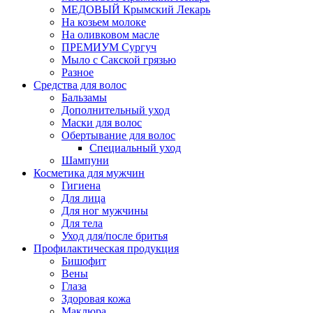
МЕДОВЫЙ Крымский Лекарь
На козьем молоке
На оливковом масле
ПРЕМИУМ Сургуч
Мыло с Сакской грязью
Разное
Средства для волос
Бальзамы
Дополнительный уход
Маски для волос
Обертывание для волос
Специальный уход
Шампуни
Косметика для мужчин
Гигиена
Для лица
Для ног мужчины
Для тела
Уход для/после бритья
Профилактическая продукция
Бишофит
Вены
Глаза
Здоровая кожа
Маклюра