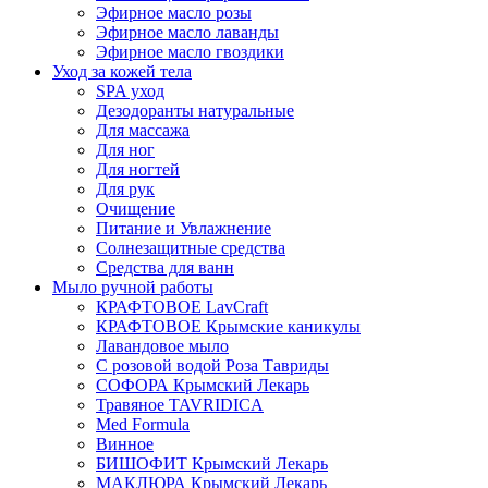
Эфирное масло розы
Эфирное масло лаванды
Эфирное масло гвоздики
Уход за кожей тела
SPA уход
Дезодоранты натуральные
Для массажа
Для ног
Для ногтей
Для рук
Очищение
Питание и Увлажнение
Солнезащитные средства
Средства для ванн
Мыло ручной работы
КРАФТОВОЕ LavCraft
КРАФТОВОЕ Крымские каникулы
Лавандовое мыло
С розовой водой Роза Тавриды
СОФОРА Крымский Лекарь
Травяное TAVRIDICA
Med Formula
Винное
БИШОФИТ Крымский Лекарь
МАКЛЮРА Крымский Лекарь