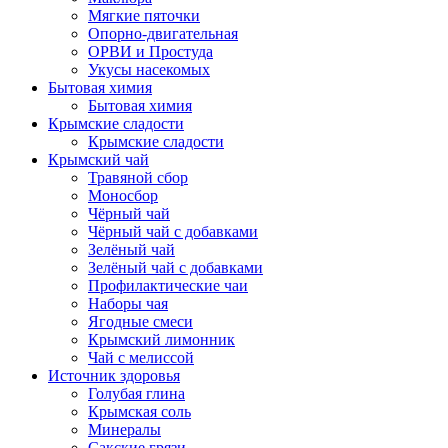
Мягкие пяточки
Опорно-двигательная
ОРВИ и Простуда
Укусы насекомых
Бытовая химия
Бытовая химия
Крымские сладости
Крымские сладости
Крымский чай
Травяной сбор
Моносбор
Чёрный чай
Чёрный чай с добавками
Зелёный чай
Зелёный чай с добавками
Профилактические чаи
Наборы чая
Ягодные смеси
Крымский лимонник
Чай с мелиссой
Источник здоровья
Голубая глина
Крымская соль
Минералы
Сакские грязи