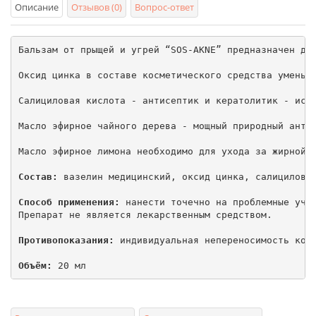
Описание
Отзывов (0)
Вопрос-ответ
Бальзам от прыщей и угрей “SOS-AKNE” предназначен для
Оксид цинка в составе косметического средства уменьш
Салициловая кислота - антисептик и кератолитик - испо
Масло эфирное чайного дерева - мощный природный антис
Масло эфирное лимона необходимо для ухода за жирной к
Состав:
 вазелин медицинский, оксид цинка, салициловая
Способ применения:
 нанести точечно на проблемные учас
Препарат не является лекарственным средством.

Противопоказания:
 индивидуальная непереносимость комп
Объём:
 20 мл