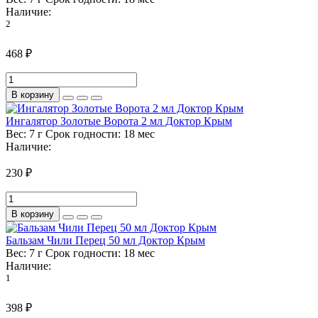
Наличие:
2
468 ₽
В корзину
Ингалятор Золотые Ворота 2 мл Доктор Крым
Вес:
7 г
Срок годности:
18 мес
Наличие:
230 ₽
В корзину
Бальзам Чили Перец 50 мл Доктор Крым
Вес:
7 г
Срок годности:
18 мес
Наличие:
1
398 ₽