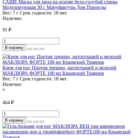
САШЕ Маска для лица на основе бело-голубой глины
Моделирующая 30 г Мануфактура Дом Природы
Вес:
7 г
Срок годности:
18 мес
Наличие:
91 ₽
В корзину
Крем для ног Против трещин, натоптышей и мозолей
МАКЛЮРА ФОРТЕ 100 мл Крымский Травник
Вес:
7 г
Срок годности:
18 мес
Наличие:
4
464 ₽
В корзину