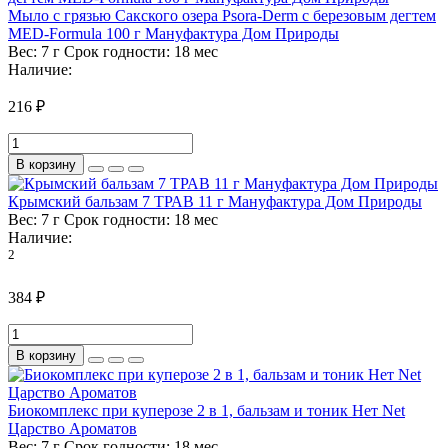
Мыло с грязью Сакского озера Psora-Derm с березовым дегтем
MED-Formula 100 г Мануфактура Дом Природы
Вес:
7 г
Срок годности:
18 мес
Наличие:
216 ₽
В корзину
Крымский бальзам 7 ТРАВ 11 г Мануфактура Дом Природы
Вес:
7 г
Срок годности:
18 мес
Наличие:
2
384 ₽
В корзину
Биокомплекс при куперозе 2 в 1, бальзам и тоник Нет Net
Царство Ароматов
Вес:
7 г
Срок годности:
18 мес