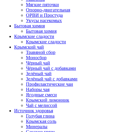
Мягкие пяточки
Опорно-двигательная
ОРВИ и Простуда
Укусы насекомых
Бытовая химия
Бытовая химия
Крымские сладости
Крымские сладости
Крымский чай
Травяной сбор
Моносбор
Чёрный чай
Чёрный чай с добавками
Зелёный чай
Зелёный чай с добавками
Профилактические чаи
Наборы чая
Ягодные смеси
Крымский лимонник
Чай с мелиссой
Источник здоровья
Голубая глина
Крымская соль
Минералы
Сакские грязи