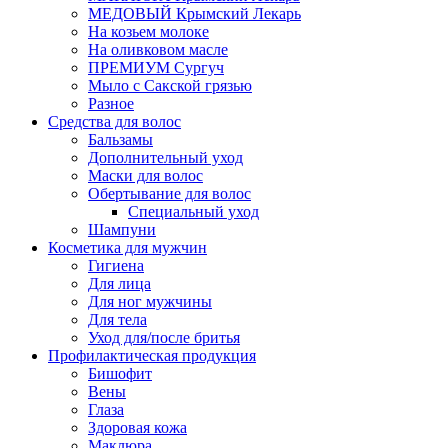
МЕДОВЫЙ Крымский Лекарь
На козьем молоке
На оливковом масле
ПРЕМИУМ Сургуч
Мыло с Сакской грязью
Разное
Средства для волос
Бальзамы
Дополнительный уход
Маски для волос
Обертывание для волос
Специальный уход
Шампуни
Косметика для мужчин
Гигиена
Для лица
Для ног мужчины
Для тела
Уход для/после бритья
Профилактическая продукция
Бишофит
Вены
Глаза
Здоровая кожа
Маклюра