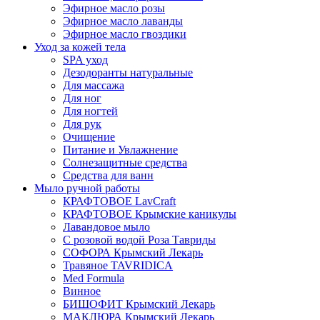
Эфирное масло розы
Эфирное масло лаванды
Эфирное масло гвоздики
Уход за кожей тела
SPA уход
Дезодоранты натуральные
Для массажа
Для ног
Для ногтей
Для рук
Очищение
Питание и Увлажнение
Солнезащитные средства
Средства для ванн
Мыло ручной работы
КРАФТОВОЕ LavCraft
КРАФТОВОЕ Крымские каникулы
Лавандовое мыло
С розовой водой Роза Тавриды
СОФОРА Крымский Лекарь
Травяное TAVRIDICA
Med Formula
Винное
БИШОФИТ Крымский Лекарь
МАКЛЮРА Крымский Лекарь