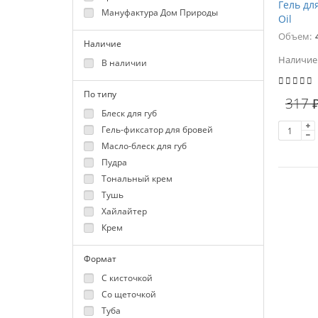
Гель дл
Мануфактура Дом Природы
Oil
Объем:
Наличие
Наличие
В наличии
По типу
317 
Блеск для губ
Гель-фиксатор для бровей
Масло-блеск для губ
Пудра
Тональный крем
Тушь
Хайлайтер
Крем
Формат
С кисточкой
Со щеточкой
Туба