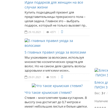
Идеи подарков для женщин на все
случаи жизни
Купить подходящий презент для
представительницы прекрасного пола –
целая задача. Главное это – выбрать
подарок, который не только вызовет пр..
29.10.2021
4371
5 главных правил ухода за волосами
Мы ухаживаем за волосами, используя
множество косметических средств для
волос. Но на самом деле сделать волосы
здоровыми и мягкими можн..
29.01.2021
5535
Блеск д
ПИОН 3
Что такое крымская стевия?
Вес:
3 г
Стевия – многолетняя трава-кустарник. В
Наличие
высоту она достигает до 0,7 метров и
имеет небольшие листья и белые цветки.