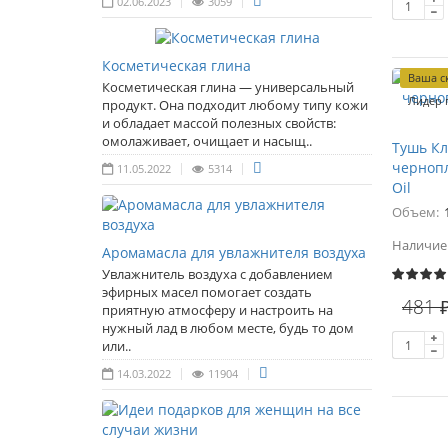
02.06.2023
3059
Косметическая глина
Ваша с
Косметическая глина — универсальный
Лидер 
продукт. Она подходит любому типу кожи
и обладает массой полезных свойств:
омолаживает, очищает и насыщ..
Тушь Кл
чернопл
11.05.2022
5314
Oil
Объем:
Наличие
Аромамасла для увлажнителя воздуха
Увлажнитель воздуха с добавлением
эфирных масел помогает создать
481 
приятную атмосферу и настроить на
нужный лад в любом месте, будь то дом
или..
14.03.2022
11904