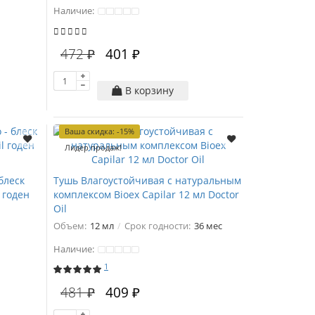
Наличие:
472 ₽
401 ₽
В корзину
Ваша скидка: -15%
Лидер продаж!
блеск
Тушь Влагоустойчивая с натуральным
 годен
комплексом Bioex Capilar 12 мл Doctor
Oil
Объем:
12 мл
Срок годности:
36 мес
Наличие:
1
481 ₽
409 ₽