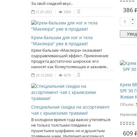
За свой сладкий вкус..
386 
21.01.2021
3583
Увед
Крем-бальзам для ног и тела
"Маклюра" уже в продаже!
Крем-бальзам «Маклюра» оказывает
оздоравливающий эффект. Применение
продукта достаточно широкое: его
наносят как болеутоляющее и заживля..
29.12.2020
4279
Крем В
SPF 30 
Живая 
Объем:
Специальная скидка на ассортимент
чая с крымскими травами!
Наличие
В холодное время года важно утепляться
не только толстыми пледами и
пушистыми шарфами, но и душистым
609 
травяным чаем. Интернет-магазин кр..