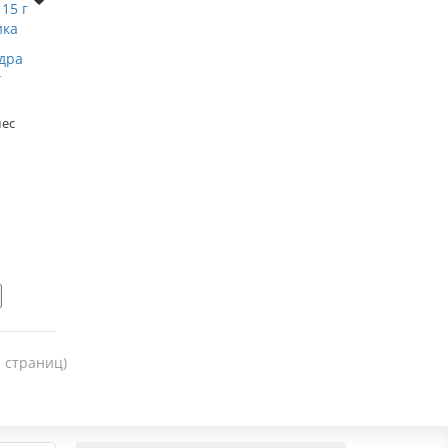
дра
г
мес
1 страниц)