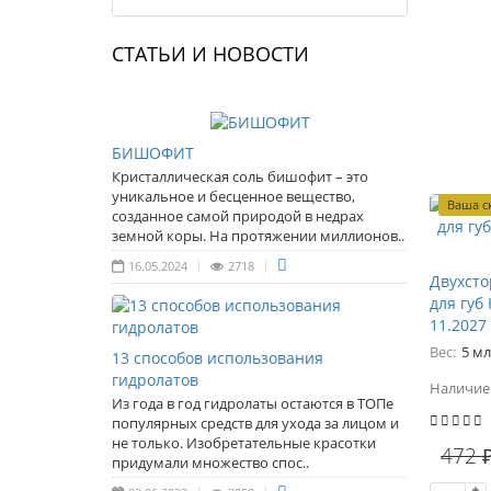
СТАТЬИ И НОВОСТИ
БИШОФИТ
Кристаллическая соль бишофит – это
уникальное и бесценное вещество,
Ваша с
созданное самой природой в недрах
земной коры. На протяжении миллионов..
16.05.2024
2718
Двухсто
для губ 
11.2027
Вес:
5 мл
13 способов использования
гидролатов
Наличие
Из года в год гидролаты остаются в ТОПе
популярных средств для ухода за лицом и
не только. Изобретательные красотки
472 
придумали множество спос..