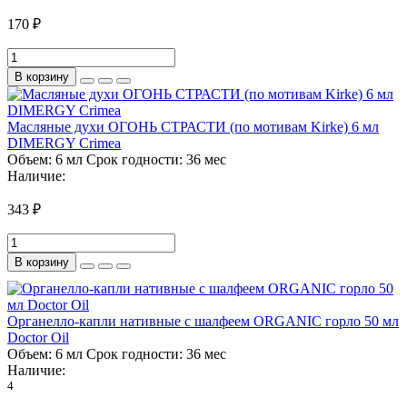
170 ₽
В корзину
Масляные духи ОГОНЬ СТРАСТИ (по мотивам Kirke) 6 мл
DIMERGY Crimea
Объем:
6 мл
Срок годности:
36 мес
Наличие:
343 ₽
В корзину
Органелло-капли нативные с шалфеем ORGANIC горло 50 мл
Doctor Oil
Объем:
6 мл
Срок годности:
36 мес
Наличие:
4