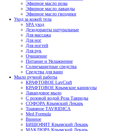
Эфирное масло розы
Эфирное масло лаванды
Эфирное масло гвоздики
Уход за кожей тела
SPA уход
Дезодоранты натуральные
Для массажа
Для ног
Для ногтей
Для рук
Очищение
Питание и Увлажнение
Солнезащитные средства
Средства для ванн
Мыло ручной работы
КРАФТОВОЕ LavCraft
КРАФТОВОЕ Крымские каникулы
Лавандовое мыло
С розовой водой Роза Тавриды
СОФОРА Крымский Лекарь
Травяное TAVRIDICA
Med Formula
Винное
БИШОФИТ Крымский Лекарь
МАКЛЮРА Крымский Лекарь