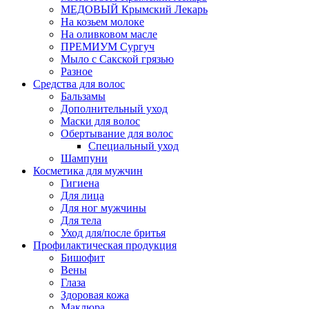
МЕДОВЫЙ Крымский Лекарь
На козьем молоке
На оливковом масле
ПРЕМИУМ Сургуч
Мыло с Сакской грязью
Разное
Средства для волос
Бальзамы
Дополнительный уход
Маски для волос
Обертывание для волос
Специальный уход
Шампуни
Косметика для мужчин
Гигиена
Для лица
Для ног мужчины
Для тела
Уход для/после бритья
Профилактическая продукция
Бишофит
Вены
Глаза
Здоровая кожа
Маклюра