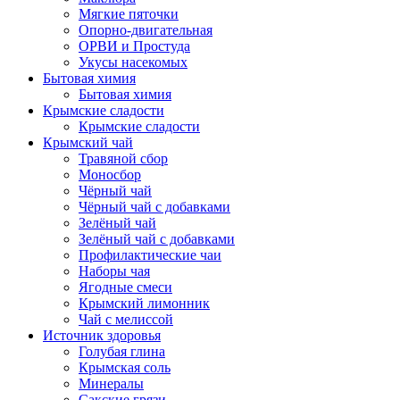
Мягкие пяточки
Опорно-двигательная
ОРВИ и Простуда
Укусы насекомых
Бытовая химия
Бытовая химия
Крымские сладости
Крымские сладости
Крымский чай
Травяной сбор
Моносбор
Чёрный чай
Чёрный чай с добавками
Зелёный чай
Зелёный чай с добавками
Профилактические чаи
Наборы чая
Ягодные смеси
Крымский лимонник
Чай с мелиссой
Источник здоровья
Голубая глина
Крымская соль
Минералы
Сакские грязи