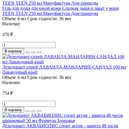
Гель для душа для юной кожи Сладкая дыня и закат у моря
TEEN TEEN 250 мл Мануфактура Дом природы
Объем:
6 мл
Срок годности:
36 мес
Наличие:
370 ₽
В корзину
Дезодорант-спрей ЛАВАНДА-МАНДАРИН-САНДАЛ 100 мл
Лавандовый край
Объем:
6 мл
Срок годности:
36 мес
Наличие:
754 ₽
В корзину
Дезодорант АКВАБИОЛИС спорт актив - защита 48 часов