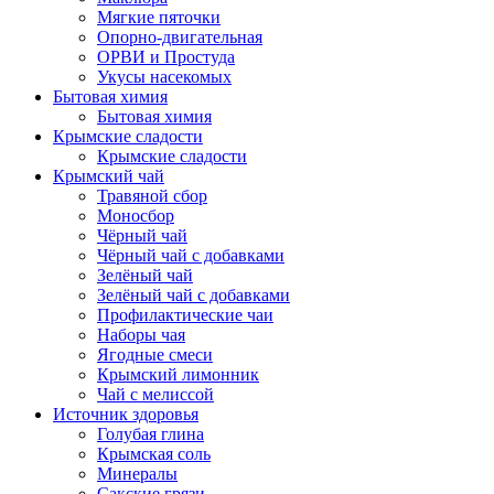
Мягкие пяточки
Опорно-двигательная
ОРВИ и Простуда
Укусы насекомых
Бытовая химия
Бытовая химия
Крымские сладости
Крымские сладости
Крымский чай
Травяной сбор
Моносбор
Чёрный чай
Чёрный чай с добавками
Зелёный чай
Зелёный чай с добавками
Профилактические чаи
Наборы чая
Ягодные смеси
Крымский лимонник
Чай с мелиссой
Источник здоровья
Голубая глина
Крымская соль
Минералы
Сакские грязи