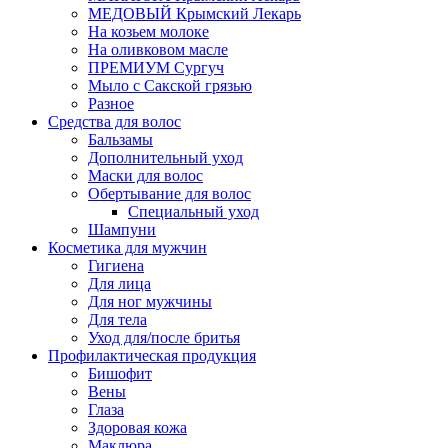
МЕДОВЫЙ Крымский Лекарь
На козьем молоке
На оливковом масле
ПРЕМИУМ Сургуч
Мыло с Сакской грязью
Разное
Средства для волос
Бальзамы
Дополнительный уход
Маски для волос
Обертывание для волос
Специальный уход
Шампуни
Косметика для мужчин
Гигиена
Для лица
Для ног мужчины
Для тела
Уход для/после бритья
Профилактическая продукция
Бишофит
Вены
Глаза
Здоровая кожа
Маклюра