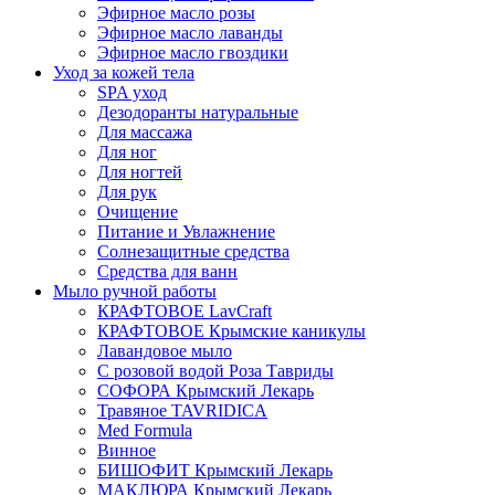
Эфирное масло розы
Эфирное масло лаванды
Эфирное масло гвоздики
Уход за кожей тела
SPA уход
Дезодоранты натуральные
Для массажа
Для ног
Для ногтей
Для рук
Очищение
Питание и Увлажнение
Солнезащитные средства
Средства для ванн
Мыло ручной работы
КРАФТОВОЕ LavCraft
КРАФТОВОЕ Крымские каникулы
Лавандовое мыло
С розовой водой Роза Тавриды
СОФОРА Крымский Лекарь
Травяное TAVRIDICA
Med Formula
Винное
БИШОФИТ Крымский Лекарь
МАКЛЮРА Крымский Лекарь