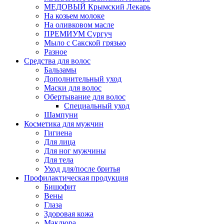
МЕДОВЫЙ Крымский Лекарь
На козьем молоке
На оливковом масле
ПРЕМИУМ Сургуч
Мыло с Сакской грязью
Разное
Средства для волос
Бальзамы
Дополнительный уход
Маски для волос
Обертывание для волос
Специальный уход
Шампуни
Косметика для мужчин
Гигиена
Для лица
Для ног мужчины
Для тела
Уход для/после бритья
Профилактическая продукция
Бишофит
Вены
Глаза
Здоровая кожа
Маклюра