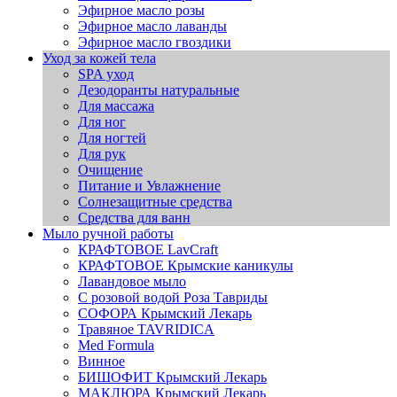
Эфирное масло розы
Эфирное масло лаванды
Эфирное масло гвоздики
Уход за кожей тела
SPA уход
Дезодоранты натуральные
Для массажа
Для ног
Для ногтей
Для рук
Очищение
Питание и Увлажнение
Солнезащитные средства
Средства для ванн
Мыло ручной работы
КРАФТОВОЕ LavCraft
КРАФТОВОЕ Крымские каникулы
Лавандовое мыло
С розовой водой Роза Тавриды
СОФОРА Крымский Лекарь
Травяное TAVRIDICA
Med Formula
Винное
БИШОФИТ Крымский Лекарь
МАКЛЮРА Крымский Лекарь