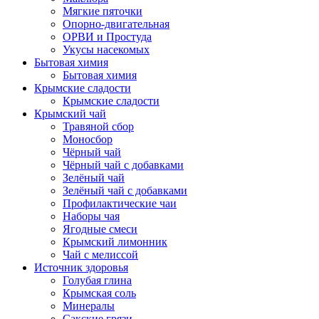
Мягкие пяточки
Опорно-двигательная
ОРВИ и Простуда
Укусы насекомых
Бытовая химия
Бытовая химия
Крымские сладости
Крымские сладости
Крымский чай
Травяной сбор
Моносбор
Чёрный чай
Чёрный чай с добавками
Зелёный чай
Зелёный чай с добавками
Профилактические чаи
Наборы чая
Ягодные смеси
Крымский лимонник
Чай с мелиссой
Источник здоровья
Голубая глина
Крымская соль
Минералы
Сакские грязи