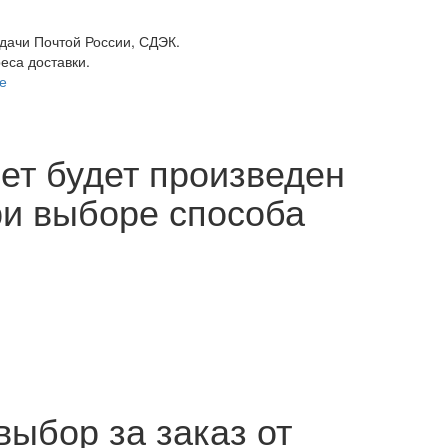
ыдачи Почтой России, СДЭК.
реса доставки.
е
ет будет произведен
ри выборе способа
выбор за заказ от