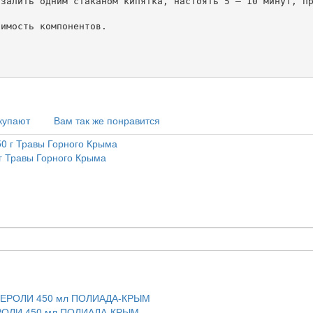
залить одним стаканом кипятка, настоять 5 – 10 минут, пр
имость компонентов.

купают
Вам так же понравится
г Травы Горного Крыма
ЕРОЛИ 450 мл ПОЛИАДА-КРЫМ