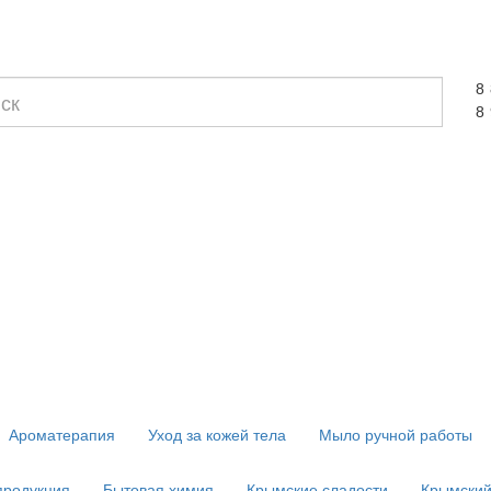
8
8
Ароматерапия
Уход за кожей тела
Мыло ручной работы
продукция
Бытовая химия
Крымские сладости
Крымский