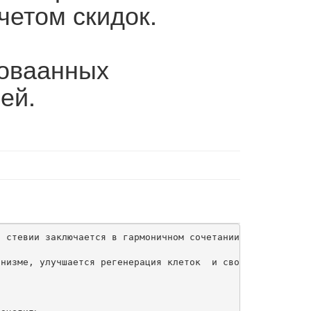
четом скидок.
роваанных
ей.
 стевии заключается в гармоничном сочетании ценных витам
низме, улучшается регенерация клеток  и свойства крови, 