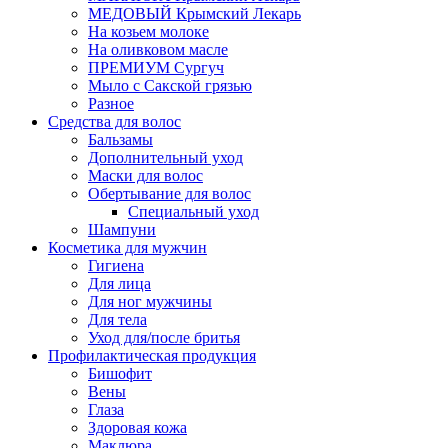
МЕДОВЫЙ Крымский Лекарь
На козьем молоке
На оливковом масле
ПРЕМИУМ Сургуч
Мыло с Сакской грязью
Разное
Средства для волос
Бальзамы
Дополнительный уход
Маски для волос
Обертывание для волос
Специальный уход
Шампуни
Косметика для мужчин
Гигиена
Для лица
Для ног мужчины
Для тела
Уход для/после бритья
Профилактическая продукция
Бишофит
Вены
Глаза
Здоровая кожа
Маклюра