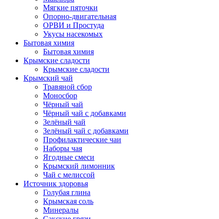
Мягкие пяточки
Опорно-двигательная
ОРВИ и Простуда
Укусы насекомых
Бытовая химия
Бытовая химия
Крымские сладости
Крымские сладости
Крымский чай
Травяной сбор
Моносбор
Чёрный чай
Чёрный чай с добавками
Зелёный чай
Зелёный чай с добавками
Профилактические чаи
Наборы чая
Ягодные смеси
Крымский лимонник
Чай с мелиссой
Источник здоровья
Голубая глина
Крымская соль
Минералы
Сакские грязи