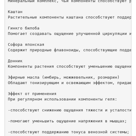
Минеральный комплекс, чьи компоненты способствуют рас
Каштан

Растительные компоненты каштана способствуют поддержа
Гинкго билоба

Помогает создавать ощущение улучшенной циркуляции и л
Софора японская

Содержит природные флавоноиды, способствующие поддерж
Донник

Компоненты растения способствуют уменьшению ощущения 
Эфирные масла (имбирь, можжевельник, розмарин)

Обладают тонизирующим и освежающим эффектом, придают 
Эффект от применения

При регулярном использовании компоненты геля:

-способствуют снижению ощущения тяжести и усталости в
-помогают уменьшить ощущение напряжения в мышцах;

-способствуют поддержанию тонуса венозной системы;
