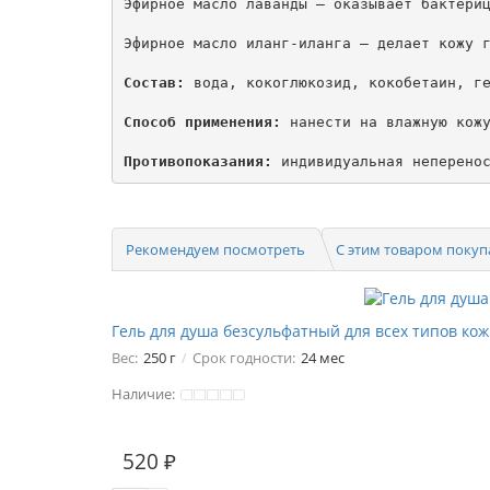
Эфирное масло лаванды – оказывает бактериц
Эфирное масло иланг-иланга – делает кожу г
Состав:
 вода, кокоглюкозид, кокобетаин, ге
Способ применения:
 нанести на влажную кожу
Противопоказания:
 индивидуальная неперено
Рекомендуем посмотреть
С этим товаром поку
Гель для душа безсульфатный для всех типов к
Вес:
250 г
Срок годности:
24 мес
Наличие:
520 ₽