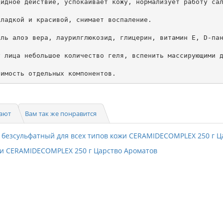
идное действие, успокаивает кожу, нормализует работу сал
ладкой и красивой, снимает воспаление.

ль алоэ вера, лаурилглюкозид, глицерин, витамин Е, D-пан
 лица небольшое количество геля, вспенить массирующими д
симость отдельных компонентов.
пают
Вам так же понравится
ожи CERAMIDECOMPLEX 250 г Царство Ароматов