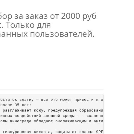
ор за заказ от 2000 руб
. Только для
аанных пользователей.
остаток влаги, — все это может привести к образованию мо
после 35 лет: 

 разглаживает кожу, предупреждая образование морщин. Чис
ивных воздействий внешней среды - - солнечного УФ- излуч
олы винограда обладают омолаживающим и антиоксидантным д
 гиалуроновая кислота, защиты от солнца SPFI5), натураль