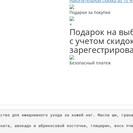
Накопительная скидка до 10 %
Подарки за покупки
×
Подарок на выб
с учетом скидок
зарегестриров
Безопасный платеж
ство для ежедневного ухода за кожей ног. Масла ши, грана
ната, авокадо и абрикосовой косточки, глицерин, воск пче