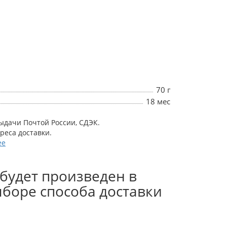
70 г
18 мес
выдачи Почтой России, СДЭК.
дреса доставки.
ее
будет произведен в
боре способа доставки