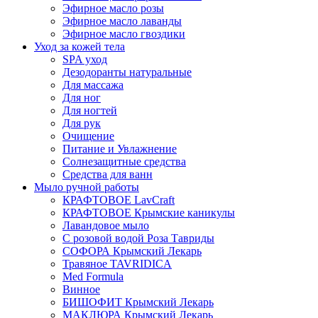
Эфирное масло розы
Эфирное масло лаванды
Эфирное масло гвоздики
Уход за кожей тела
SPA уход
Дезодоранты натуральные
Для массажа
Для ног
Для ногтей
Для рук
Очищение
Питание и Увлажнение
Солнезащитные средства
Средства для ванн
Мыло ручной работы
КРАФТОВОЕ LavCraft
КРАФТОВОЕ Крымские каникулы
Лавандовое мыло
С розовой водой Роза Тавриды
СОФОРА Крымский Лекарь
Травяное TAVRIDICA
Med Formula
Винное
БИШОФИТ Крымский Лекарь
МАКЛЮРА Крымский Лекарь