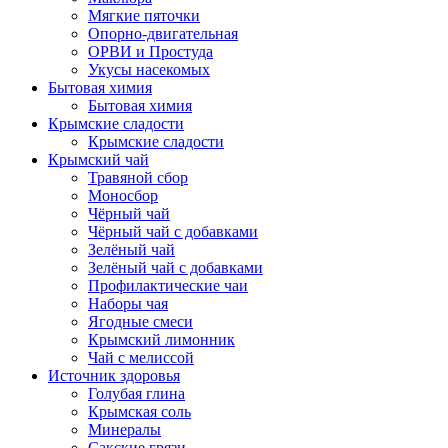
Мягкие пяточки
Опорно-двигательная
ОРВИ и Простуда
Укусы насекомых
Бытовая химия
Бытовая химия
Крымские сладости
Крымские сладости
Крымский чай
Травяной сбор
Моносбор
Чёрный чай
Чёрный чай с добавками
Зелёный чай
Зелёный чай с добавками
Профилактические чаи
Наборы чая
Ягодные смеси
Крымский лимонник
Чай с мелиссой
Источник здоровья
Голубая глина
Крымская соль
Минералы
Сакские грязи