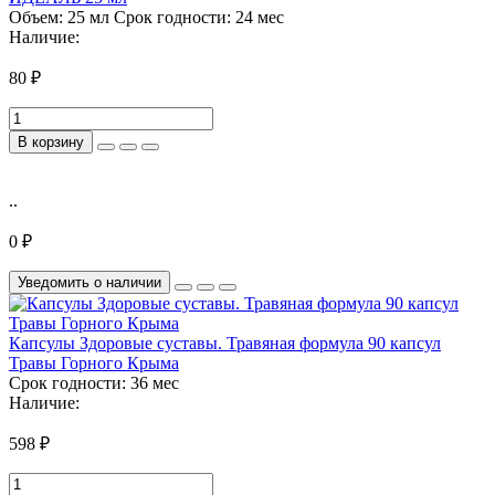
Объем:
25 мл
Срок годности:
24 мес
Наличие:
80 ₽
В корзину
..
0 ₽
Уведомить о наличии
Капсулы Здоровые суставы. Травяная формула 90 капсул
Травы Горного Крыма
Срок годности:
36 мес
Наличие:
598 ₽