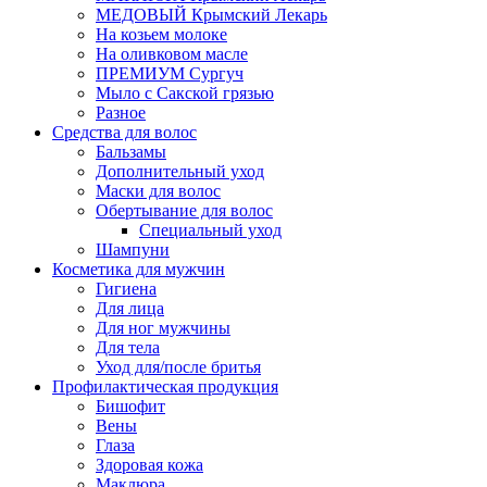
МЕДОВЫЙ Крымский Лекарь
На козьем молоке
На оливковом масле
ПРЕМИУМ Сургуч
Мыло с Сакской грязью
Разное
Средства для волос
Бальзамы
Дополнительный уход
Маски для волос
Обертывание для волос
Специальный уход
Шампуни
Косметика для мужчин
Гигиена
Для лица
Для ног мужчины
Для тела
Уход для/после бритья
Профилактическая продукция
Бишофит
Вены
Глаза
Здоровая кожа
Маклюра