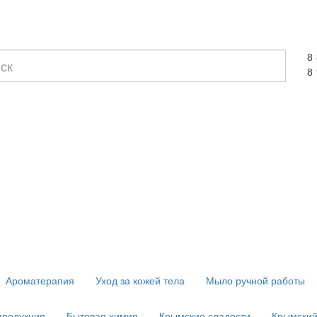
8
8
Ароматерапия
Уход за кожей тела
Мыло ручной работы
продукция
Бытовая химия
Крымские сладости
Крымский