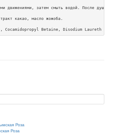
ми движениями, затем смыть водой. После душа рекомендуем
тракт какао, масло жожоба.

e, Cocamidopropyl Betaine, Disodium Laureth Sulfosuccina
ская Роза