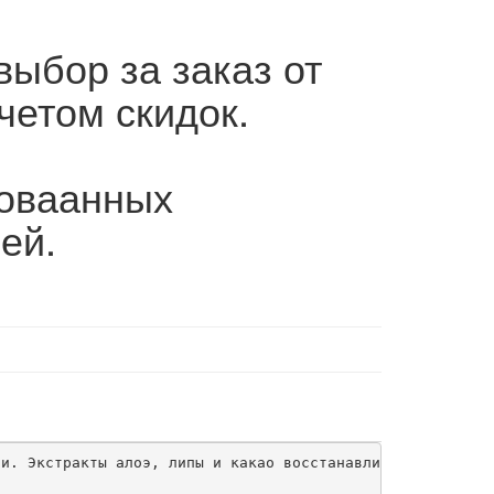
выбор за заказ от
четом скидок.
роваанных
ей.
и. Экстракты алоэ, липы и какао восстанавливают и усилив