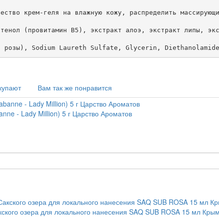
ество крем-геля на влажную кожу, распределить массирующи
тенол (провитамин В5), экстракт алоэ, экстракт липы, экс
т розы), Sodium Laureth Sulfate, Glycerin, Diethanolamid
купают
Вам так же понравится
e - Lady Million) 5 г Царство Ароматов
акского озера для локального нанесения SAQ SUB ROSA 15 мл Крым