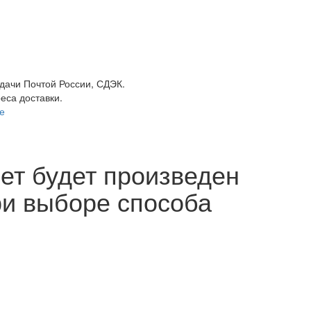
ыдачи Почтой России, СДЭК.
реса доставки.
е
ет будет произведен
ри выборе способа