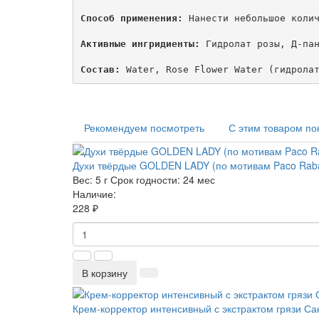
Способ применения:
 Нанести небольшое колич
Активные ингридиенты:
 Гидролат розы, Д-пан
Состав:
 Water, Rose Flower Water (гидрола
Рекомендуем посмотреть
С этим товаром по
Духи твёрдые GOLDEN LADY (по мотивам Paco Rabann
Вес:
5 г
Срок годности:
24 мес
Наличие:
228 ₽
В корзину
Крем-корректор интенсивный с экстрактом грязи С