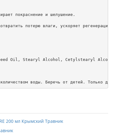
ирает покраснение и шелушение.

отвратить потерю влаги, ускоряет регенерацию. Она помога
eed Oil, Stearyl Alcohol, Cetylstearyl Alcohol, Bee Poll
равник