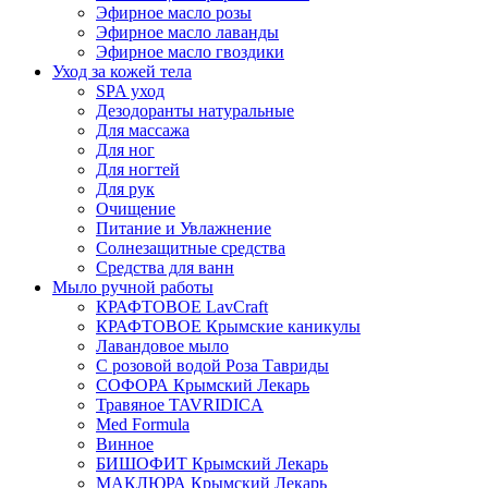
Эфирное масло розы
Эфирное масло лаванды
Эфирное масло гвоздики
Уход за кожей тела
SPA уход
Дезодоранты натуральные
Для массажа
Для ног
Для ногтей
Для рук
Очищение
Питание и Увлажнение
Солнезащитные средства
Средства для ванн
Мыло ручной работы
КРАФТОВОЕ LavCraft
КРАФТОВОЕ Крымские каникулы
Лавандовое мыло
С розовой водой Роза Тавриды
СОФОРА Крымский Лекарь
Травяное TAVRIDICA
Med Formula
Винное
БИШОФИТ Крымский Лекарь
МАКЛЮРА Крымский Лекарь