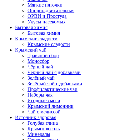
Мягкие пяточки
Опорно-двигательная
ОРВИ и Простуда
Укусы насекомых
Бытовая химия
Бытовая химия
Крымские сладости
Крымские сладости
Крымский чай
Травяной сбор
Моносбор
Чёрный чай
Чёрный чай с добавками
Зелёный чай
Зелёный чай с добавками
Профилактические чаи
Наборы чая
Ягодные смеси
Крымский лимонник
Чай с мелиссой
Источник здоровья
Голубая глина
Крымская соль
Минералы
Сакские грязи