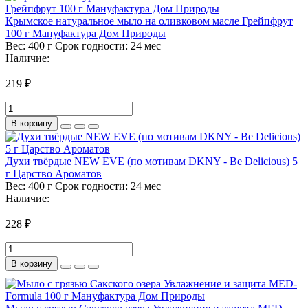
Крымское натуральное мыло на оливковом масле Грейпфрут
100 г Мануфактура Дом Природы
Вес:
400 г
Срок годности:
24 мес
Наличие:
219 ₽
В корзину
Духи твёрдые NEW EVE (по мотивам DKNY - Be Delicious) 5
г Царство Ароматов
Вес:
400 г
Срок годности:
24 мес
Наличие:
228 ₽
В корзину