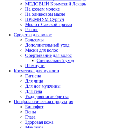
МЕДОВЫЙ Крымский Лекарь
На козьем молоке
На оливковом масле
ПРЕМИУМ Сургуч
Мыло с Сакской грязью
Разное
Средства для волос
Бальзамы
Дополнительный уход
Маски для волос
Обертывание для волос
Специальный уход
Шампуни
Косметика для мужчин
Гигиена
Для лица
Для ног мужчины
Для тела
Уход для/после бритья
Профилактическая продукция
Бишофит
Вены
Глаза
Здоровая кожа
Маклюра