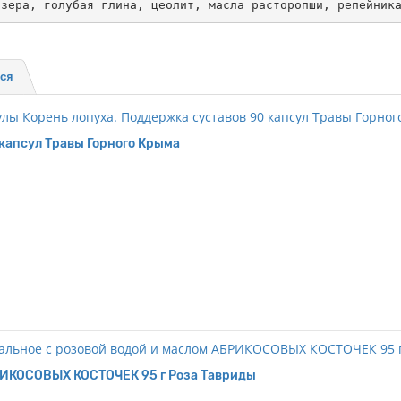
озера, голубая глина, цеолит, масла расторопши, репейник
ся
 капсул Травы Горного Крыма
БРИКОСОВЫХ КОСТОЧЕК 95 г Роза Тавриды