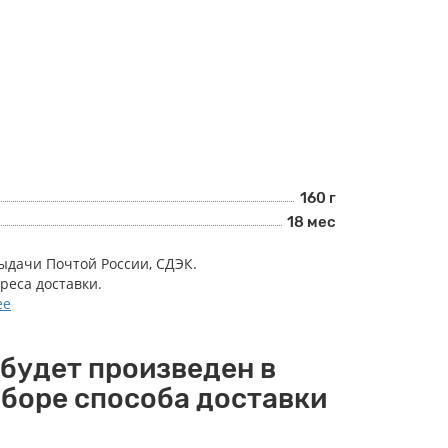
160 г
18 мес
выдачи Почтой России, СДЭК.
дреса доставки.
ее
 будет произведен в
ыборе способа доставки