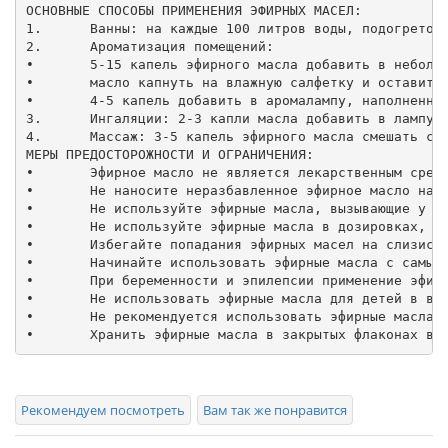
ОСНОВНЫЕ СПОСОБЫ ПРИМЕНЕНИЯ ЭФИРНЫХ МАСЕЛ:

1.	Ванны: на каждые 100 литров воды, подогретой до температуры 36-38°С добавить 3-8 капель масла предварительно смешанного с одной столовой ложкой эмульгатора (соль морская или поваренная, сливки, кефир, мед отруби). Время процедуры от 5 до 20 минут (увеличивать постепенно), периодичность - не чаще чем 3 раза в неделю.

2.	Ароматизация помещений:

•	5-15 капель эфирного масла добавить в небольшое количество (0,5-1 л) воды и разместить на верх нем стеллаже парилки. Время процедуры: 5-20 минут (увеличивать постепенно);

•	масло капнуть на влажную салфетку и оставить в комнате;

•	4-5 капель добавить в аромалампу, наполненную водой и зажечь свечку.

3.	Ингаляции: 2-3 капли масла добавить в лампу с 0,5-1 литром горячей воды, наклониться над паром, накрыть голову полотенцем (глаза при процедуре должны быль закрыты), и спокойно вдыхать в течение 3-5 минут.

4.	Массаж: 3-5 капель эфирного масла смешать с 10-15 мл растительного масла-основы (кукурузного, виноградной косточки, оливкового, сладкого миндаля.) или выбранного вами крема и провести нежный, легкий массаж

МЕРЫ ПРЕДОСТОРОЖНОСТИ И ОГРАНИЧЕНИЯ:

•	Эфирное масло не является лекарственным средством.

•	Не наносите неразбавленное эфирное масло на кожу и слизистые оболочки.

•	Не используйте эфирные масла, вызывающие у вас аллергические реакции.

•	Не используйте эфирные масла в дозировках, превышающих допустимые.

•	Избегайте попадания эфирных масел на слизистые оболочки, глаза, открытые раны. В случае по падания промойте теплой водой.

•	Начинайте использовать эфирные масла с самых минимальных доз.

•	При беременности и эпилепсии применение эфирных масел нежелательно.

•	Не использовать эфирные масла для детей в возрасте до 6 лет.

•	Не рекомендуется использовать эфирные масла и их смеси (апельсиновое, бергамотное, грейпфрутовое, лимонное, мандариновое) для кожных процедур (массаж ванны) за 4 часа до выхода на солнце.

Рекомендуем посмотреть
Вам так же понравится