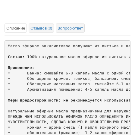
Описание
Отзывов (0)
Вопрос-ответ
Масло эфирное эвкалиптовое получают из листьев и вет
Состав:
 100% натуральное масло эфирное из листьев и в
Применение:
•	Ванна: смешайте 6-8 капель масла с одной столовой ложкой эмульгатора (мед, молоко, соль морская или поваренная) и растворите в 100-120 литрах воды с температурой 37-38 °С. 

•	Обогащение кремов, тоников, бальзамов: смешайте 2-3 капли масла с 10 мл основы. 

•	Обогащение массажных масел: смешайте 6-7 капель масла с 10 мл основы. 

•	Ароматизация помещений: 4-5 капель масла добавьте в аромалампу и зажгите свечу.

Меры предосторожности:
 не рекомендуется использовать 
Натуральные эфирные масла предназначены для наружног
ПРЕЖДЕ ЧЕМ ИСПОЛЬЗОВАТЬ ЭФИРНОЕ МАСЛО ОПРЕДЕЛИТЕ ИНДИ
ЧУВСТВИТЕЛЬНОСТЬ, СДЕЛАВ КОЖНУЮ И ОБОНЯТЕЛЬНУЮ ПРОБЫ:
•	кожная – арома смесь (1 капля эфирного масла на 1/3 -1/4 чайной ложки растительного масла) ватным тампоном нанести на небольшой участок внутренней поверхности предплечья, на запястье или локтевой изгиб, за ухом или в области грудины. Если в течение 12 часов не появятся признаки раздражения (покраснения, зуд), то это эфирное масло можно использовать для ванн, массажа, компрессов.

•	обонятельная (дыхание) -1-2 капли эфирного масла нанести на ватный тампон или фильтровальную бумагу, поднести к носу и произвести 7-10 вдохов. Если при вдыхании запаха эфирного масла Вы в течение 4-5 минут не испытываете дискомфорта, не возникает бронхоспазм, кашля, головокружения, то данное средство можно использовать для ароматизации помещений и ингаляций.
