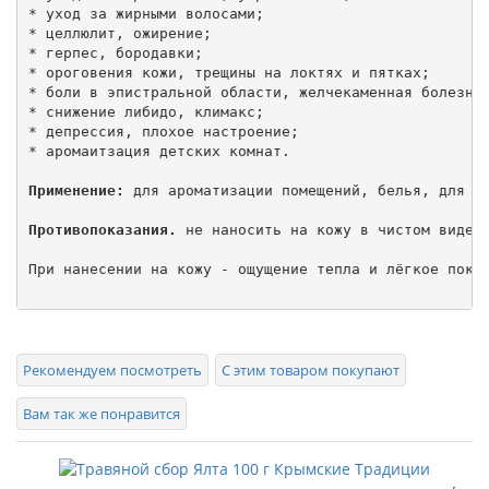
* уход за жирными волосами;

* целлюлит, ожирение;

* герпес, бородавки;

* ороговения кожи, трещины на локтях и пятках;

* боли в эпистральной области, желчекаменная болезнь;
* снижение либидо, климакс;

* депрессия, плохое настроение;

* аромаитзация детских комнат.

Применение:
 для ароматизации помещений, белья, для ва
Противопоказания.
 не наносить на кожу в чистом виде м
При нанесении на кожу - ощущение тепла и лёгкое покал
Рекомендуем посмотреть
С этим товаром покупают
Вам так же понравится