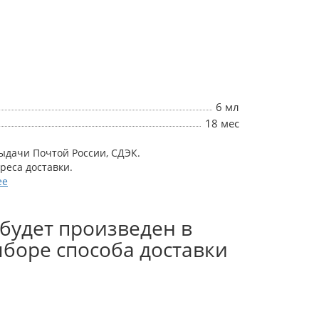
6 мл
18 мес
выдачи Почтой России, СДЭК.
дреса доставки.
ее
будет произведен в
боре способа доставки