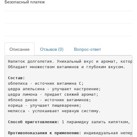
Безопасный платеж
Описание
Отзывов (0)
Вопрос-ответ
Напиток долголетия. Уникальный вкус и аромат, который
Обладает множеством витаминов и глубоким вкусом.

Состав:
облепиха - источник витамина C;

цедра апельсина - улучшает настроение; 

цедра лимона - придает свежий аромат;

яблоко дикое - источник витаминов;

корица - улучшает пищеварение;

мелисса - успокаивает нервную систему.

Способ приготовления:
 1 пирамидку залить кипятком, да
Противопоказания к применению:
 индивидуальная неперен