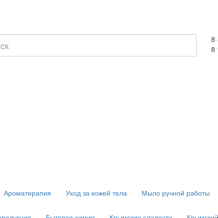
8
8
Ароматерапия
Уход за кожей тела
Мыло ручной работы
продукция
Бытовая химия
Крымские сладости
Крымский