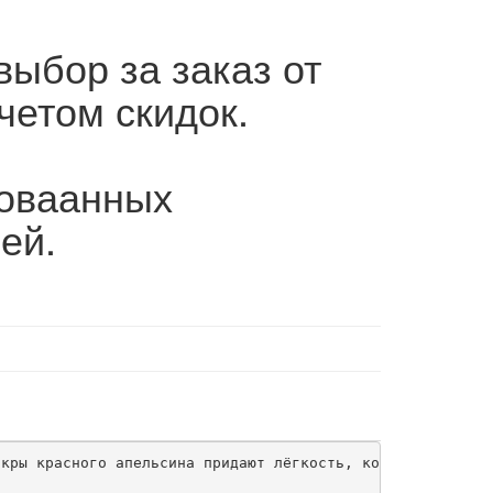
выбор за заказ от
четом скидок.
роваанных
ей.
кры красного апельсина придают лёгкость, которая быстро 