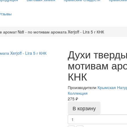
тзывы
 аромат №8 - по мотивам аромата Xerjoff - Lira 5 г КНК
Духи тверды
мотивам аром
КНК
Производители
Крымская Нату
Коллекция
275 ₽
В корзину