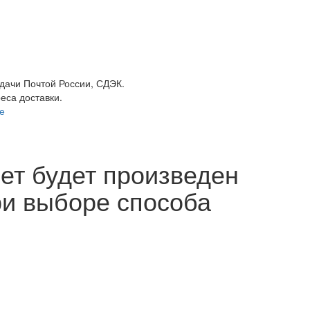
ыдачи Почтой России, СДЭК.
реса доставки.
е
ет будет произведен
ри выборе способа