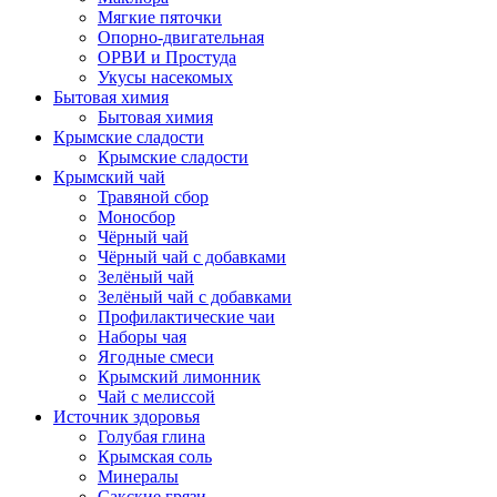
Мягкие пяточки
Опорно-двигательная
ОРВИ и Простуда
Укусы насекомых
Бытовая химия
Бытовая химия
Крымские сладости
Крымские сладости
Крымский чай
Травяной сбор
Моносбор
Чёрный чай
Чёрный чай с добавками
Зелёный чай
Зелёный чай с добавками
Профилактические чаи
Наборы чая
Ягодные смеси
Крымский лимонник
Чай с мелиссой
Источник здоровья
Голубая глина
Крымская соль
Минералы
Сакские грязи