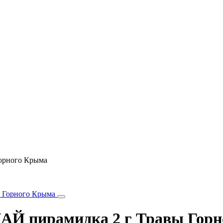
орного Крыма
Й пирамидка 2 г Травы Горн