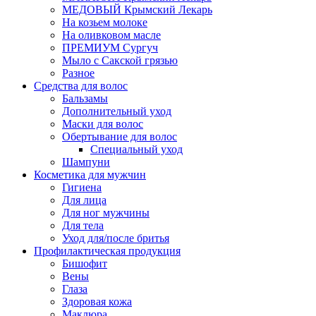
МЕДОВЫЙ Крымский Лекарь
На козьем молоке
На оливковом масле
ПРЕМИУМ Сургуч
Мыло с Сакской грязью
Разное
Средства для волос
Бальзамы
Дополнительный уход
Маски для волос
Обертывание для волос
Специальный уход
Шампуни
Косметика для мужчин
Гигиена
Для лица
Для ног мужчины
Для тела
Уход для/после бритья
Профилактическая продукция
Бишофит
Вены
Глаза
Здоровая кожа
Маклюра