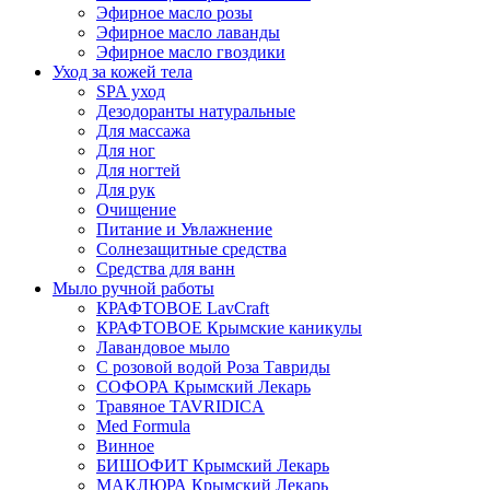
Эфирное масло розы
Эфирное масло лаванды
Эфирное масло гвоздики
Уход за кожей тела
SPA уход
Дезодоранты натуральные
Для массажа
Для ног
Для ногтей
Для рук
Очищение
Питание и Увлажнение
Солнезащитные средства
Средства для ванн
Мыло ручной работы
КРАФТОВОЕ LavCraft
КРАФТОВОЕ Крымские каникулы
Лавандовое мыло
С розовой водой Роза Тавриды
СОФОРА Крымский Лекарь
Травяное TAVRIDICA
Med Formula
Винное
БИШОФИТ Крымский Лекарь
МАКЛЮРА Крымский Лекарь