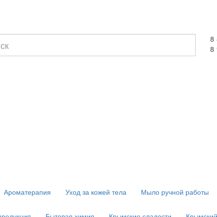
8
8
Ароматерапия
Уход за кожей тела
Мыло ручной работы
продукция
Бытовая химия
Крымские сладости
Крымский