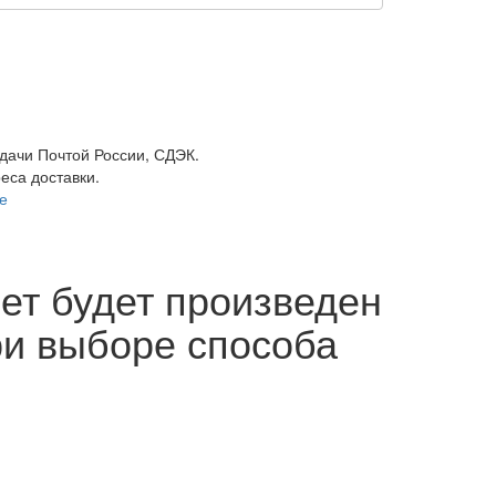
ыдачи Почтой России, СДЭК.
реса доставки.
е
ет будет произведен
ри выборе способа