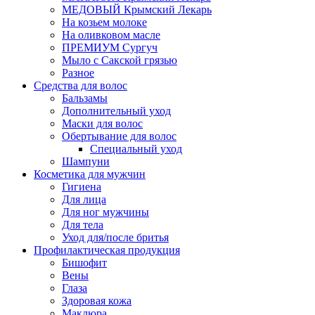
МЕДОВЫЙ Крымский Лекарь
На козьем молоке
На оливковом масле
ПРЕМИУМ Сургуч
Мыло с Сакской грязью
Разное
Средства для волос
Бальзамы
Дополнительный уход
Маски для волос
Обертывание для волос
Специальный уход
Шампуни
Косметика для мужчин
Гигиена
Для лица
Для ног мужчины
Для тела
Уход для/после бритья
Профилактическая продукция
Бишофит
Вены
Глаза
Здоровая кожа
Маклюра