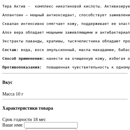
Тера Актив -  комплекс никотиновой кислоты. Активизируе
Аллантоин – мощный антиоксидант, способствует заживлени
Сквалан интенсивно смягчает кожу, поддерживает ее эласт
Алоэ вера обладает мощными заживляющими и антибактериал
Экстракты лаванды, крапивы, тысячелистника обладают про
Состав:
 вода, воск эмульсионный, масла макадамии, бабас
Способ применения:
 нанести на очищенную кожу, избегая о
Противопоказания:
  повышенная чувствительность к одному
Вкус
Масса
10 г
Характеристики товара
Срок годности
18 мес
Ваше имя: