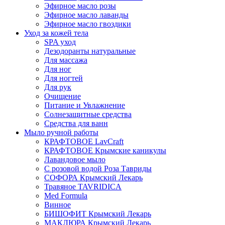
Эфирное масло розы
Эфирное масло лаванды
Эфирное масло гвоздики
Уход за кожей тела
SPA уход
Дезодоранты натуральные
Для массажа
Для ног
Для ногтей
Для рук
Очищение
Питание и Увлажнение
Солнезащитные средства
Средства для ванн
Мыло ручной работы
КРАФТОВОЕ LavCraft
КРАФТОВОЕ Крымские каникулы
Лавандовое мыло
С розовой водой Роза Тавриды
СОФОРА Крымский Лекарь
Травяное TAVRIDICA
Med Formula
Винное
БИШОФИТ Крымский Лекарь
МАКЛЮРА Крымский Лекарь