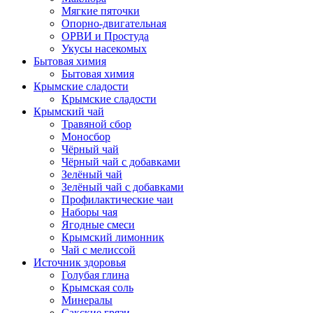
Мягкие пяточки
Опорно-двигательная
ОРВИ и Простуда
Укусы насекомых
Бытовая химия
Бытовая химия
Крымские сладости
Крымские сладости
Крымский чай
Травяной сбор
Моносбор
Чёрный чай
Чёрный чай с добавками
Зелёный чай
Зелёный чай с добавками
Профилактические чаи
Наборы чая
Ягодные смеси
Крымский лимонник
Чай с мелиссой
Источник здоровья
Голубая глина
Крымская соль
Минералы
Сакские грязи