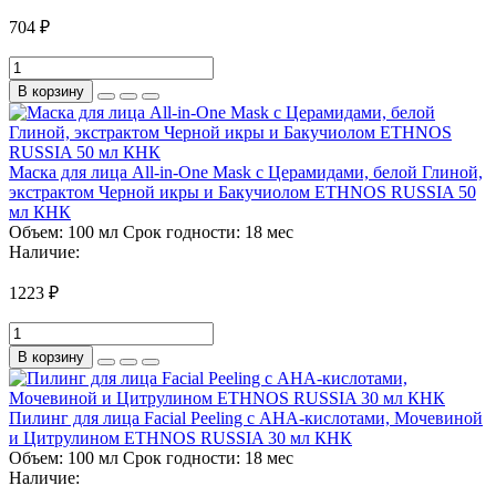
704 ₽
В корзину
Маска для лица All-in-One Mask с Церамидами, белой Глиной,
экстрактом Черной икры и Бакучиолом ETHNOS RUSSIA 50
мл КНК
Объем:
100 мл
Срок годности:
18 мес
Наличие:
1223 ₽
В корзину
Пилинг для лица Facial Peeling с АНА-кислотами, Мочевиной
и Цитрулином ETHNOS RUSSIA 30 мл КНК
Объем:
100 мл
Срок годности:
18 мес
Наличие: