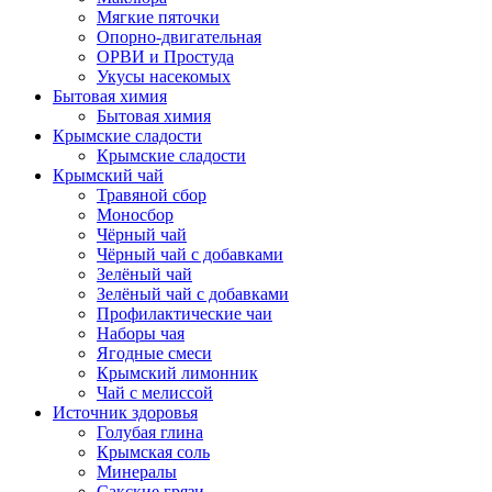
Мягкие пяточки
Опорно-двигательная
ОРВИ и Простуда
Укусы насекомых
Бытовая химия
Бытовая химия
Крымские сладости
Крымские сладости
Крымский чай
Травяной сбор
Моносбор
Чёрный чай
Чёрный чай с добавками
Зелёный чай
Зелёный чай с добавками
Профилактические чаи
Наборы чая
Ягодные смеси
Крымский лимонник
Чай с мелиссой
Источник здоровья
Голубая глина
Крымская соль
Минералы
Сакские грязи