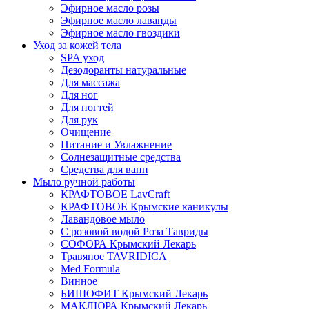
Эфирное масло розы
Эфирное масло лаванды
Эфирное масло гвоздики
Уход за кожей тела
SPA уход
Дезодоранты натуральные
Для массажа
Для ног
Для ногтей
Для рук
Очищение
Питание и Увлажнение
Солнезащитные средства
Средства для ванн
Мыло ручной работы
КРАФТОВОЕ LavCraft
КРАФТОВОЕ Крымские каникулы
Лавандовое мыло
С розовой водой Роза Тавриды
СОФОРА Крымский Лекарь
Травяное TAVRIDICA
Med Formula
Винное
БИШОФИТ Крымский Лекарь
МАКЛЮРА Крымский Лекарь