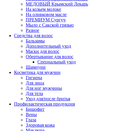
МЕДОВЫЙ Крымский Лекарь
На козьем молоке
На оливковом масле
ПРЕМИУМ Сургуч
Мыло с Сакской грязью
Разное
Средства для волос
Бальзамы
Дополнительный уход
Маски для волос
Обертывание для волос
Специальный уход
Шампуни
Косметика для мужчин
Гигиена
Для лица
Для ног мужчины
Для тела
Уход для/после бритья
Профилактическая продукция
Бишофит
Вены
Глаза
Здоровая кожа
Маклюра