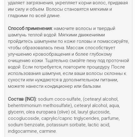
удаляет загрязнения, укрепляет корни волос, придавая 
им силу и объем. Волосы становятся мягкими и 
гладкими по всей длине.

Способ применения:
 намочите волосы и твердый 
шампунь теплой водой. Мягкими движениями 
пройдитесь шампунем по коже головы и помассируйте, 
чтобы образовалась пена. Массаж способствует 
улучшению кровообращения и более глубокому 
очищению кожи. Тщательно смойте пену под проточной 
водой. Если потребуется, повторите процедуру. После 
использования шампуня, если ваши волосы склонны к 
сухости или нуждаются в дополнительном питании, 
можете нанести кондиционер или бальзам.

Состав (INCI):
 sodium coco-sulfate, (cetearyl alcohol, 
behentrimonium methosulfate), cetearyl alcohol, aqua, 
glycerin, оlea europaea (оlive) оil, lauryl glucoside, 
сocoglucoside, caprylic/capric triglycerides, parfume, 
sodium benzoate, potassium sorbate, lactic acid,  
indigocarmine, carmine.
