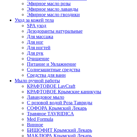
Эфирное масло розы
Эфирное масло лаванды
Эфирное масло гвоздики
Уход за кожей тела
SPA уход
Дезодоранты натуральные
Для массажа
Для ног
Для ногтей
Для рук
Очищение
Питание и Увлажнение
Солнезащитные средства
Средства для ванн
Мыло ручной работы
КРАФТОВОЕ LavCraft
КРАФТОВОЕ Крымские каникулы
Лавандовое мыло
С розовой водой Роза Тавриды
СОФОРА Крымский Лекарь
Травяное TAVRIDICA
Med Formula
Винное
БИШОФИТ Крымский Лекарь
МАКЛЮРА Крымский Лекарь