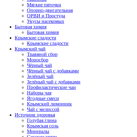
Мягкие пяточки
Опорно-двигательная
ОРВИ и Простуда
Укусы насекомых
Бытовая химия
Бытовая химия
Крымские сладости
Крымские сладости
Крымский чай
Травяной сбор
Моносбор
Чёрный чай
Чёрный чай с добавками
Зелёный чай
Зелёный чай с добавками
Профилактические чаи
Наборы чая
Ягодные смеси
Крымский лимонник
Чай с мелиссой
Источник здоровья
Голубая глина
Крымская соль
Минералы
Сакские грязи