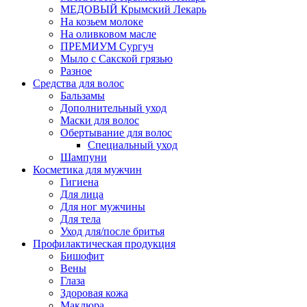
МЕДОВЫЙ Крымский Лекарь
На козьем молоке
На оливковом масле
ПРЕМИУМ Сургуч
Мыло с Сакской грязью
Разное
Средства для волос
Бальзамы
Дополнительный уход
Маски для волос
Обертывание для волос
Специальный уход
Шампуни
Косметика для мужчин
Гигиена
Для лица
Для ног мужчины
Для тела
Уход для/после бритья
Профилактическая продукция
Бишофит
Вены
Глаза
Здоровая кожа
Маклюра