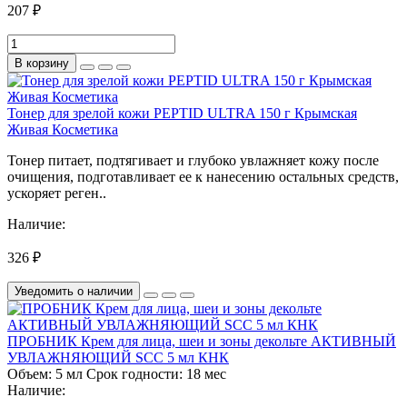
207 ₽
В корзину
Тонер для зрелой кожи PEPTID ULTRA 150 г Крымская
Живая Косметика
Тонер питает, подтягивает и глубоко увлажняет кожу после
очищения, подготавливает ее к нанесению остальных средств,
ускоряет реген..
Наличие:
326 ₽
Уведомить о наличии
ПРОБНИК Крем для лица, шеи и зоны декольте АКТИВНЫЙ
УВЛАЖНЯЮЩИЙ SCC 5 мл КНК
Объем:
5 мл
Срок годности:
18 мес
Наличие: