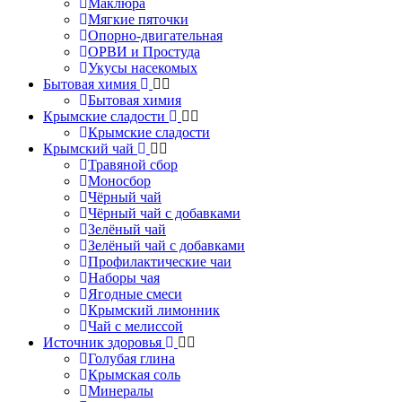
Маклюра
Мягкие пяточки
Опорно-двигательная
ОРВИ и Простуда
Укусы насекомых
Бытовая химия
Бытовая химия
Крымские сладости
Крымские сладости
Крымский чай
Травяной сбор
Моносбор
Чёрный чай
Чёрный чай с добавками
Зелёный чай
Зелёный чай с добавками
Профилактические чаи
Наборы чая
Ягодные смеси
Крымский лимонник
Чай с мелиссой
Источник здоровья
Голубая глина
Крымская соль
Минералы