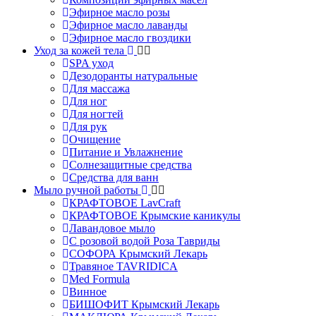
Эфирное масло розы
Эфирное масло лаванды
Эфирное масло гвоздики
Уход за кожей тела
SPA уход
Дезодоранты натуральные
Для массажа
Для ног
Для ногтей
Для рук
Очищение
Питание и Увлажнение
Солнезащитные средства
Средства для ванн
Мыло ручной работы
КРАФТОВОЕ LavCraft
КРАФТОВОЕ Крымские каникулы
Лавандовое мыло
С розовой водой Роза Тавриды
СОФОРА Крымский Лекарь
Травяное TAVRIDICA
Med Formula
Винное
БИШОФИТ Крымский Лекарь