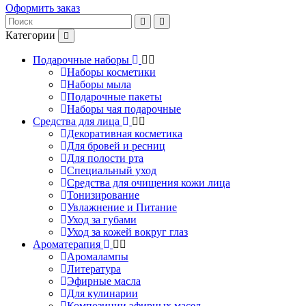
Оформить заказ
Категории
Подарочные наборы
Наборы косметики
Наборы мыла
Подарочные пакеты
Наборы чая подарочные
Средства для лица
Декоративная косметика
Для бровей и ресниц
Для полости рта
Специальный уход
Средства для очищения кожи лица
Тонизирование
Увлажнение и Питание
Уход за губами
Уход за кожей вокруг глаз
Ароматерапия
Аромалампы
Литература
Эфирные масла
Для кулинарии
Композиции эфирных масел