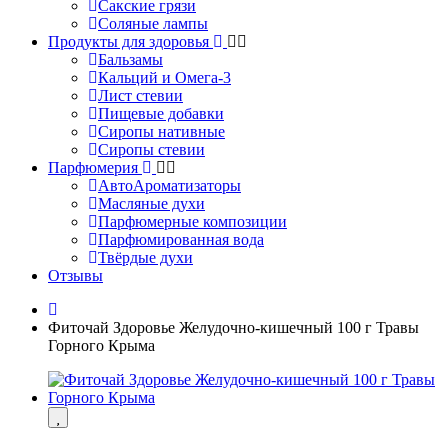
Сакские грязи
Соляные лампы
Продукты для здоровья
Бальзамы
Кальций и Омега-3
Лист стевии
Пищевые добавки
Сиропы нативные
Сиропы стевии
Парфюмерия
АвтоАроматизаторы
Масляные духи
Парфюмерные композиции
Парфюмированная вода
Твёрдые духи
Отзывы
Фиточай Здоровье Желудочно-кишечный 100 г Травы
Горного Крыма