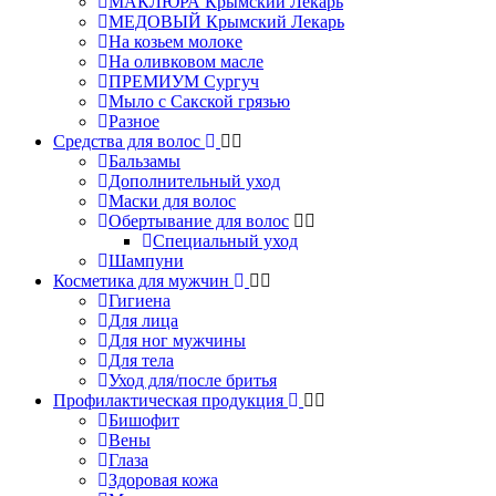
МАКЛЮРА Крымский Лекарь
МЕДОВЫЙ Крымский Лекарь
На козьем молоке
На оливковом масле
ПРЕМИУМ Сургуч
Мыло с Сакской грязью
Разное
Средства для волос
Бальзамы
Дополнительный уход
Маски для волос
Обертывание для волос
Специальный уход
Шампуни
Косметика для мужчин
Гигиена
Для лица
Для ног мужчины
Для тела
Уход для/после бритья
Профилактическая продукция
Бишофит
Вены
Глаза
Здоровая кожа