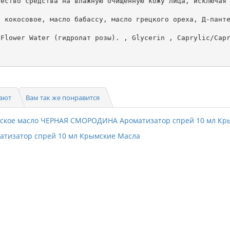
ество средства на влажную очищенную кожу лица, исключая 
 кокосовое, масло бабассу, масло грецкого ореха, Д-панте
Flower Water (гидролат розы). , Glycerin , Caprylic/Сapr
пают
Вам так же понравится
тизатор спрей 10 мл Крымские Масла