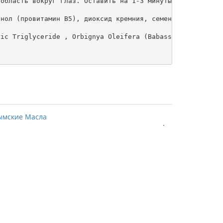
область вокруг глаз. Оставить на 1-3 минуты. Смыть тепло
нол (провитамин В5), диоксид кремния, семена клубники, м
ic Triglyceride , Orbignya Oleifera (Babassu) Oil , Waln